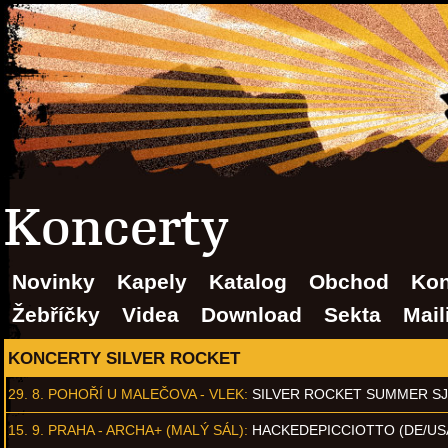
Koncerty
Novinky
Kapely
Katalog
Obchod
Kon
Žebříčky
Videa
Download
Sekta
Mail
KONCERTY SILVER ROCKET
29. 8.
POHOŘÍ U MALEČOVA - VLEK
:
SILVER ROCKET SUMMER S
15. 9.
PRAHA - ARCHA+ (MALÝ SÁL)
:
HACKEDEPICCIOTTO (DE/US