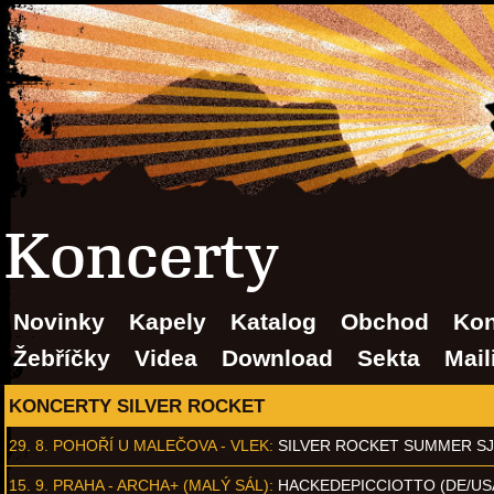
Koncerty
Novinky
Kapely
Katalog
Obchod
Kon
Žebříčky
Videa
Download
Sekta
Mail
KONCERTY SILVER ROCKET
29. 8.
POHOŘÍ U MALEČOVA - VLEK
:
SILVER ROCKET SUMMER S
15. 9.
PRAHA - ARCHA+ (MALÝ SÁL)
:
HACKEDEPICCIOTTO (DE/US