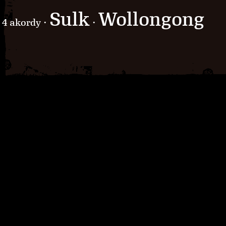
Sulk
Wollongong
4 akordy ·
·