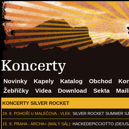
Koncerty
Novinky
Kapely
Katalog
Obchod
Kon
Žebříčky
Videa
Download
Sekta
Mail
KONCERTY SILVER ROCKET
29. 8.
POHOŘÍ U MALEČOVA - VLEK
:
SILVER ROCKET SUMMER S
15. 9.
PRAHA - ARCHA+ (MALÝ SÁL)
:
HACKEDEPICCIOTTO (DE/US