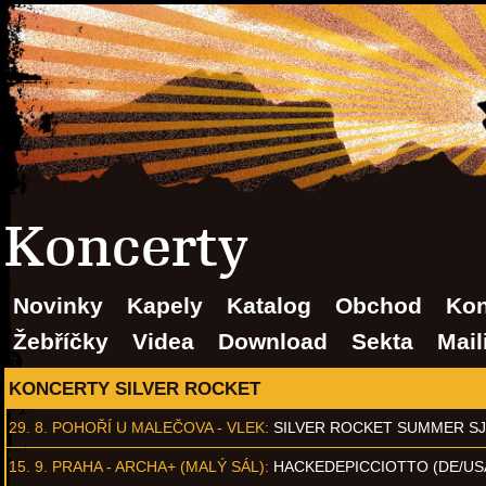
Koncerty
Novinky
Kapely
Katalog
Obchod
Kon
Žebříčky
Videa
Download
Sekta
Mail
KONCERTY SILVER ROCKET
29. 8.
POHOŘÍ U MALEČOVA - VLEK
:
SILVER ROCKET SUMMER S
15. 9.
PRAHA - ARCHA+ (MALÝ SÁL)
:
HACKEDEPICCIOTTO (DE/US