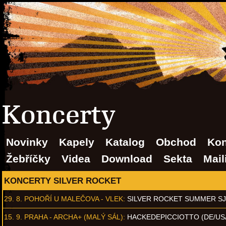
Koncerty
Novinky
Kapely
Katalog
Obchod
Kon
Žebříčky
Videa
Download
Sekta
Mail
KONCERTY SILVER ROCKET
29. 8.
POHOŘÍ U MALEČOVA - VLEK
:
SILVER ROCKET SUMMER S
15. 9.
PRAHA - ARCHA+ (MALÝ SÁL)
:
HACKEDEPICCIOTTO (DE/US