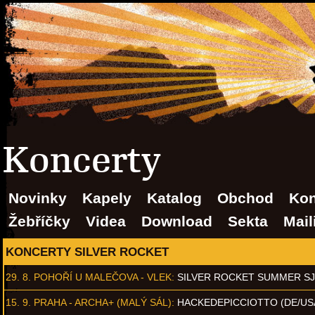
Koncerty
Novinky
Kapely
Katalog
Obchod
Kon
Žebříčky
Videa
Download
Sekta
Mail
KONCERTY SILVER ROCKET
29. 8.
POHOŘÍ U MALEČOVA - VLEK
:
SILVER ROCKET SUMMER S
15. 9.
PRAHA - ARCHA+ (MALÝ SÁL)
:
HACKEDEPICCIOTTO (DE/US