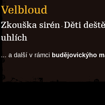
Velbloud
Zkouška sirén
Děti dešt
·
uhlích
... a další v rámci
budějovickýho m