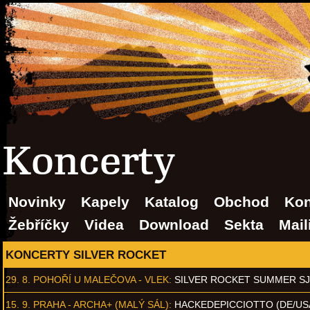
Koncerty
Novinky
Kapely
Katalog
Obchod
Kon
Žebříčky
Videa
Download
Sekta
Mail
KONCERTY SILVER ROCKET
29. 8.
POHOŘÍ U MALEČOVA - VLEK
:
SILVER ROCKET SUMMER S
15. 9.
PRAHA - ARCHA+ (MALÝ SÁL)
:
HACKEDEPICCIOTTO (DE/US