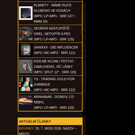
PLANETY - MÁME RUCE
HLUBOKO VE VODÁCH
(MP3 / LP+MP3 - SRR 127 /
MMM 20)
SEVERNÍ NÁSTUPIŠTĚ -
OREL, NETOPÝR A PES
(MP3 / LP+MP3 - SRR 125)
UKWXXX - DIE INFLUENCER
(MP3 / MC+MP3 - SRR 121)
KISS ME KOJAK / FETCH! -
ZAMLUVENO, VÍC LÁSKY
(MP3 / SPLIT 12" - SRR 119)
YS - TRADING GOLD FOR
GARBAGE
(MP3 / MC+MP3 - SRR 122)
ARANANAR - DOMOV, CO
NEBYL
(MP3 / LP+MP3 - SRR 120)
AKTUÁLNÍ ČLÁNKY
NOVINKY:
29. 7. SRSS 2026: NÁZEV ~
MÍSTO