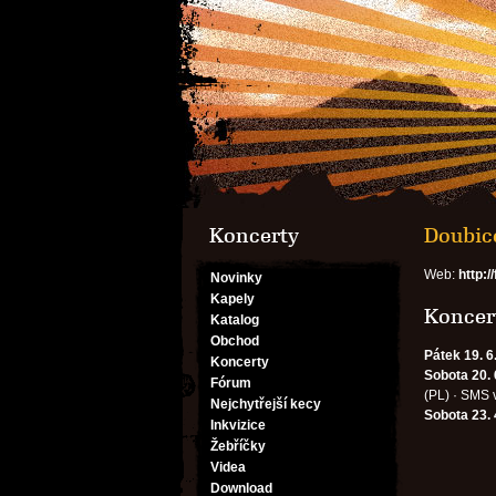
Koncerty
Doubice
Web:
http:
Novinky
Kapely
Koncert
Katalog
Obchod
Pátek 19. 6
Koncerty
Sobota 20. 
Fórum
(PL) · SMS 
Nejchytřejší kecy
Sobota 23. 
Inkvizice
Žebříčky
Videa
Download