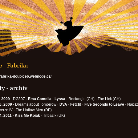
 - Fabrika
//fabrika-doubice6.webnode.cz/
y - archiv
. 2009
- DG307 ·
Ema Camelia
·
Lyssa
· Rectangle (CH) · The Lick (CH)
6. 2009
- Dreams about Tomorrow ·
DVA
·
Fetch!
·
Five Seconds to Leave
· Napsz
verze IV · The Hollow Men (DE)
4. 2011
-
Kiss Me Kojak
· Tribazik (UK)