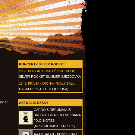
KONCERTY SILVER ROCKET
29. 8.
POHOŘÍ U MALEČOVA - VLEK
:
SILVER ROCKET SUMMER SJEZDOVKA
15. 9.
PRAHA - ARCHA+ (MALÝ SÁL)
:
HACKEDEPICCIOTTO (DE/USA)
yklat
AKTUÁLNÍ DESKY
CARDO & DECUMANUS -
BRDSKEJ VLAK DO NEZNÁMA
/ D.C. NOTES
(MP3 / MC+MP3 - SRR 135)
ARAN SATAN - KONSPIRACE