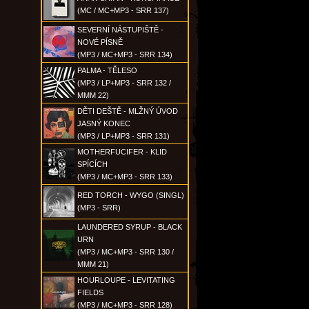
(MC / MC+MP3 - SRR 137)
SEVERNÍ NÁSTUPIŠTĚ -
NOVÉ PÍSNĚ
(MP3 / MC+MP3 - SRR 134)
PALMA - TĚLESO
(MP3 / LP+MP3 - SRR 132 /
MMM 22)
DĚTI DEŠTĚ - MLŽNÝ ÚVOD
JASNÝ KONEC
(MP3 / LP+MP3 - SRR 131)
MOTHERFUCIFER - KLID
SPÍCÍCH
(MP3 / MC+MP3 - SRR 133)
RED TORCH - WYGO (SINGL)
(MP3 - SRR)
LAUNDERED SYRUP - BLACK
URN
(MP3 / MC+MP3 - SRR 130 /
MMM 21)
HOURLOUPE - LEVITATING
FIELDS
(MP3 / MC+MP3 - SRR 128)