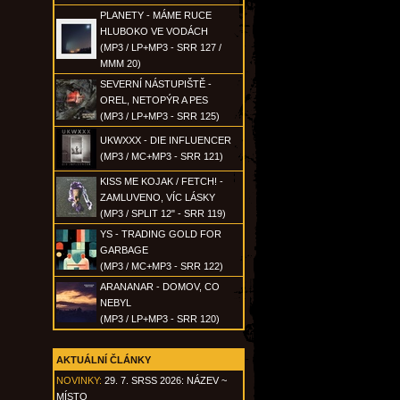
PLANETY - MÁME RUCE
HLUBOKO VE VODÁCH
(MP3 / LP+MP3 - SRR 127 /
MMM 20)
SEVERNÍ NÁSTUPIŠTĚ -
OREL, NETOPÝR A PES
(MP3 / LP+MP3 - SRR 125)
UKWXXX - DIE INFLUENCER
(MP3 / MC+MP3 - SRR 121)
KISS ME KOJAK / FETCH! -
ZAMLUVENO, VÍC LÁSKY
(MP3 / SPLIT 12" - SRR 119)
YS - TRADING GOLD FOR
GARBAGE
(MP3 / MC+MP3 - SRR 122)
ARANANAR - DOMOV, CO
NEBYL
(MP3 / LP+MP3 - SRR 120)
AKTUÁLNÍ ČLÁNKY
NOVINKY:
29. 7. SRSS 2026: NÁZEV ~
MÍSTO