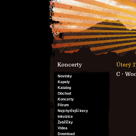
Koncerty
Úterý 1
C
·
Woo
Novinky
Kapely
Katalog
Obchod
Koncerty
Fórum
Nejchytřejší kecy
Inkvizice
Žebříčky
Videa
Download