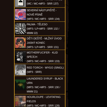
(MC / MC+MP3 - SRR 137)
SEVERNÍ NÁSTUPIŠTĚ -
NOVÉ PÍSNĚ
(MP3 / MC+MP3 - SRR 134)
PALMA - TĚLESO
(MP3 / LP+MP3 - SRR 132 /
MMM 22)
DĚTI DEŠTĚ - MLŽNÝ ÚVOD
JASNÝ KONEC
(MP3 / LP+MP3 - SRR 131)
MOTHERFUCIFER - KLID
SPÍCÍCH
(MP3 / MC+MP3 - SRR 133)
RED TORCH - WYGO (SINGL)
(MP3 - SRR)
LAUNDERED SYRUP - BLACK
URN
(MP3 / MC+MP3 - SRR 130 /
MMM 21)
HOURLOUPE - LEVITATING
FIELDS
(MP3 / MC+MP3 - SRR 128)