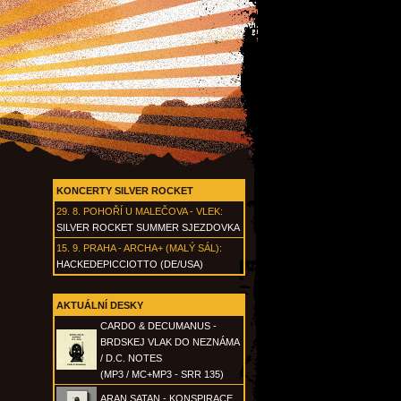
KONCERTY SILVER ROCKET
29. 8.
POHOŘÍ U MALEČOVA - VLEK
:
SILVER ROCKET SUMMER SJEZDOVKA
15. 9.
PRAHA - ARCHA+ (MALÝ SÁL)
:
HACKEDEPICCIOTTO (DE/USA)
AKTUÁLNÍ DESKY
CARDO & DECUMANUS -
BRDSKEJ VLAK DO NEZNÁMA
/ D.C. NOTES
(MP3 / MC+MP3 - SRR 135)
ARAN SATAN - KONSPIRACE