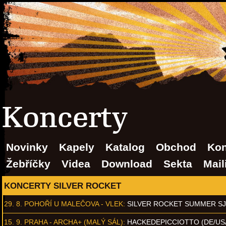
Koncerty
Novinky
Kapely
Katalog
Obchod
Kon
Žebříčky
Videa
Download
Sekta
Mail
KONCERTY SILVER ROCKET
29. 8.
POHOŘÍ U MALEČOVA - VLEK
:
SILVER ROCKET SUMMER S
15. 9.
PRAHA - ARCHA+ (MALÝ SÁL)
:
HACKEDEPICCIOTTO (DE/US