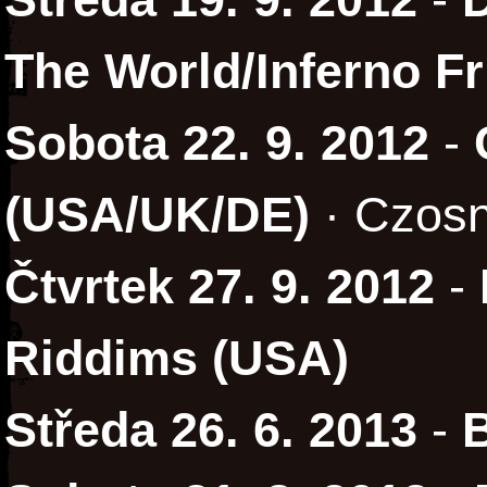
The World/Inferno F
Sobota 22. 9. 2012
-
(USA/UK/DE)
· Czosn
Čtvrtek 27. 9. 2012
-
Riddims (USA)
Středa 26. 6. 2013
-
B