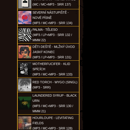
(MC / MC+MP3 - SRR 137)
SEVERNÍ NÁSTUPIŠTĚ -
NOVÉ PÍSNĚ
(MP3 / MC+MP3 - SRR 134)
PALMA - TĚLESO
(MP3 / LP+MP3 - SRR 132 /
MMM 22)
DĚTI DEŠTĚ - MLŽNÝ ÚVOD
JASNÝ KONEC
(MP3 / LP+MP3 - SRR 131)
MOTHERFUCIFER - KLID
SPÍCÍCH
(MP3 / MC+MP3 - SRR 133)
RED TORCH - WYGO (SINGL)
(MP3 - SRR)
LAUNDERED SYRUP - BLACK
URN
(MP3 / MC+MP3 - SRR 130 /
MMM 21)
HOURLOUPE - LEVITATING
FIELDS
(MP3 / MC+MP3 - SRR 128)