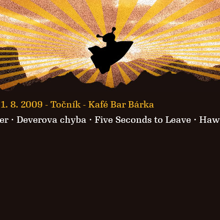
1. 8. 2009 -
Točník - Kafé Bar Bárka
er
·
Deverova chyba
·
Five Seconds to Leave
· Haw