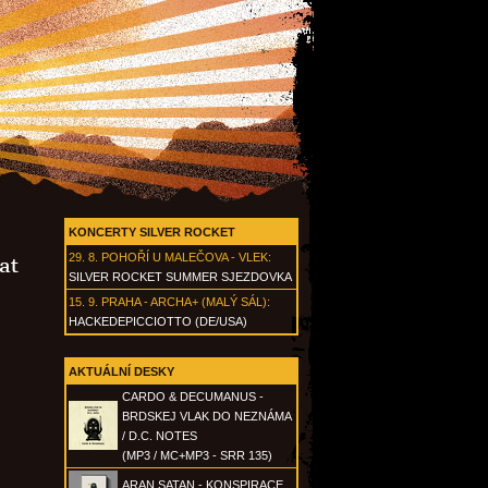
KONCERTY SILVER ROCKET
29. 8.
POHOŘÍ U MALEČOVA - VLEK
:
at
SILVER ROCKET SUMMER SJEZDOVKA
15. 9.
PRAHA - ARCHA+ (MALÝ SÁL)
:
HACKEDEPICCIOTTO (DE/USA)
AKTUÁLNÍ DESKY
CARDO & DECUMANUS -
BRDSKEJ VLAK DO NEZNÁMA
/ D.C. NOTES
(MP3 / MC+MP3 - SRR 135)
ARAN SATAN - KONSPIRACE