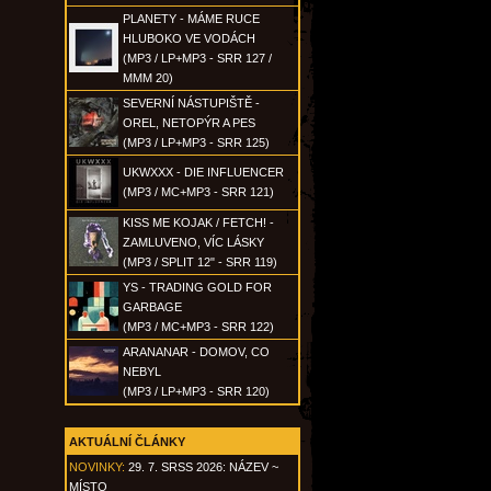
PLANETY - MÁME RUCE
HLUBOKO VE VODÁCH
(MP3 / LP+MP3 - SRR 127 /
MMM 20)
SEVERNÍ NÁSTUPIŠTĚ -
OREL, NETOPÝR A PES
(MP3 / LP+MP3 - SRR 125)
UKWXXX - DIE INFLUENCER
(MP3 / MC+MP3 - SRR 121)
KISS ME KOJAK / FETCH! -
ZAMLUVENO, VÍC LÁSKY
(MP3 / SPLIT 12" - SRR 119)
YS - TRADING GOLD FOR
GARBAGE
(MP3 / MC+MP3 - SRR 122)
ARANANAR - DOMOV, CO
NEBYL
(MP3 / LP+MP3 - SRR 120)
AKTUÁLNÍ ČLÁNKY
NOVINKY:
29. 7. SRSS 2026: NÁZEV ~
MÍSTO