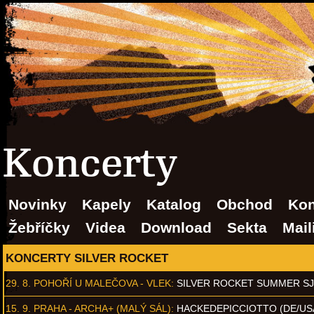
Koncerty
Novinky
Kapely
Katalog
Obchod
Kon
Žebříčky
Videa
Download
Sekta
Mail
KONCERTY SILVER ROCKET
29. 8.
POHOŘÍ U MALEČOVA - VLEK
:
SILVER ROCKET SUMMER S
15. 9.
PRAHA - ARCHA+ (MALÝ SÁL)
:
HACKEDEPICCIOTTO (DE/US