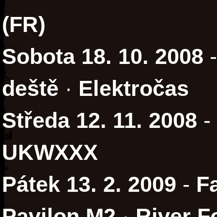
(FR)
Sobota 18. 10. 2008
deště
·
Elektročas
Středa 12. 11. 2008
-
UKWXXX
Pátek 13. 2. 2009
-
F
Pavilon M2
·
River F