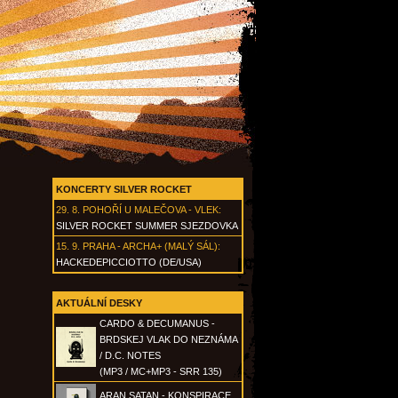
KONCERTY SILVER ROCKET
29. 8.
POHOŘÍ U MALEČOVA - VLEK
:
SILVER ROCKET SUMMER SJEZDOVKA
15. 9.
PRAHA - ARCHA+ (MALÝ SÁL)
:
HACKEDEPICCIOTTO (DE/USA)
AKTUÁLNÍ DESKY
CARDO & DECUMANUS -
BRDSKEJ VLAK DO NEZNÁMA
/ D.C. NOTES
(MP3 / MC+MP3 - SRR 135)
ARAN SATAN - KONSPIRACE