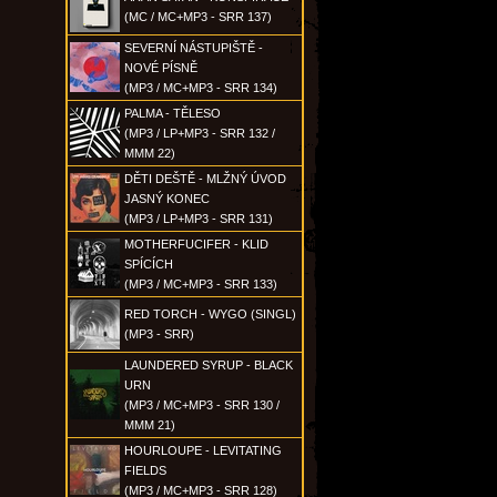
(MC / MC+MP3 - SRR 137)
SEVERNÍ NÁSTUPIŠTĚ -
NOVÉ PÍSNĚ
(MP3 / MC+MP3 - SRR 134)
PALMA - TĚLESO
(MP3 / LP+MP3 - SRR 132 /
MMM 22)
DĚTI DEŠTĚ - MLŽNÝ ÚVOD
JASNÝ KONEC
(MP3 / LP+MP3 - SRR 131)
MOTHERFUCIFER - KLID
SPÍCÍCH
(MP3 / MC+MP3 - SRR 133)
RED TORCH - WYGO (SINGL)
(MP3 - SRR)
LAUNDERED SYRUP - BLACK
URN
(MP3 / MC+MP3 - SRR 130 /
MMM 21)
HOURLOUPE - LEVITATING
FIELDS
(MP3 / MC+MP3 - SRR 128)