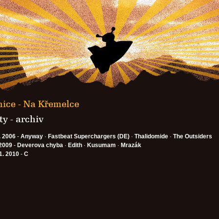
nice - Na Křemelce
y - archiv
. 2006
-
Anyway
·
Fastbeat Superchargers (DE)
·
Thalidomide
·
The Outsiders
 2009
-
Deverova chyba
·
Edith
·
Kusumam
·
Mrazák
1. 2010
-
C