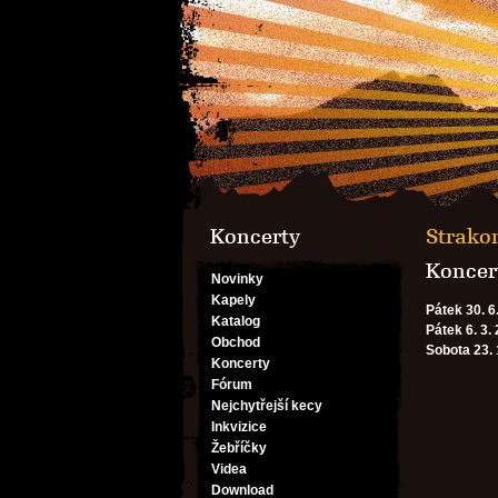
Koncerty
Strako
Koncert
Novinky
Kapely
Pátek 30. 6
Katalog
Pátek 6. 3.
Obchod
Sobota 23. 
Koncerty
Fórum
Nejchytřejší kecy
Inkvizice
Žebříčky
Videa
Download