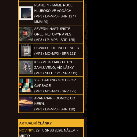
PLANETY - MÁME RUCE
HLUBOKO VE VODÁCH
(MP3 / LP+MP3 - SRR 127 /
MMM 20)
SEVERNÍ NÁSTUPIŠTĚ -
OREL, NETOPÝR A PES
(MP3 / LP+MP3 - SRR 125)
UKWXXX - DIE INFLUENCER
(MP3 / MC+MP3 - SRR 121)
KISS ME KOJAK / FETCH! -
ZAMLUVENO, VÍC LÁSKY
(MP3 / SPLIT 12" - SRR 119)
YS - TRADING GOLD FOR
GARBAGE
(MP3 / MC+MP3 - SRR 122)
ARANANAR - DOMOV, CO
NEBYL
(MP3 / LP+MP3 - SRR 120)
AKTUÁLNÍ ČLÁNKY
NOVINKY:
29. 7. SRSS 2026: NÁZEV ~
MÍSTO