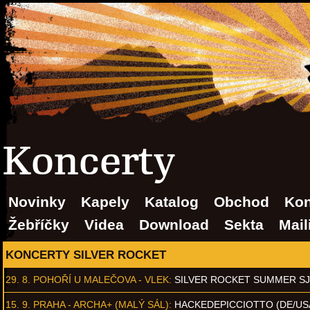
Koncerty
Novinky
Kapely
Katalog
Obchod
Kon
Žebříčky
Videa
Download
Sekta
Mail
KONCERTY SILVER ROCKET
29. 8.
POHOŘÍ U MALEČOVA - VLEK
:
SILVER ROCKET SUMMER S
15. 9.
PRAHA - ARCHA+ (MALÝ SÁL)
:
HACKEDEPICCIOTTO (DE/US