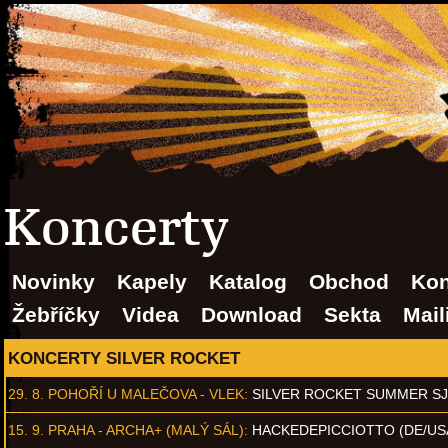
Koncerty
Novinky
Kapely
Katalog
Obchod
Kon
Žebříčky
Videa
Download
Sekta
Mail
KONCERTY SILVER ROCKET
29. 8.
POHOŘÍ U MALEČOVA - VLEK
:
SILVER ROCKET SUMMER S
15. 9.
PRAHA - ARCHA+ (MALÝ SÁL)
:
HACKEDEPICCIOTTO (DE/US