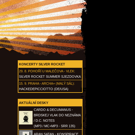
KONCERTY SILVER ROCKET
29. 8.
POHOŘÍ U MALEČOVA - VLEK
:
SILVER ROCKET SUMMER SJEZDOVKA
15. 9.
PRAHA - ARCHA+ (MALÝ SÁL)
:
HACKEDEPICCIOTTO (DE/USA)
AKTUÁLNÍ DESKY
CARDO & DECUMANUS -
BRDSKEJ VLAK DO NEZNÁMA
/ D.C. NOTES
(MP3 / MC+MP3 - SRR 135)
ARAN SATAN - KONSPIRACE