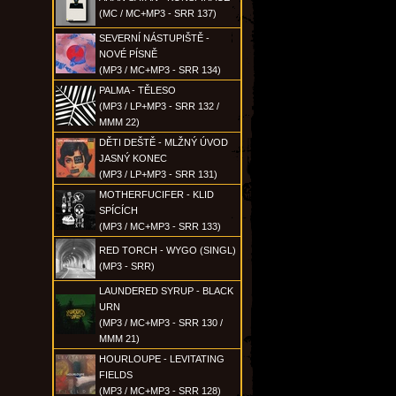
(MC / MC+MP3 - SRR 137)
SEVERNÍ NÁSTUPIŠTĚ -
NOVÉ PÍSNĚ
(MP3 / MC+MP3 - SRR 134)
PALMA - TĚLESO
(MP3 / LP+MP3 - SRR 132 /
MMM 22)
DĚTI DEŠTĚ - MLŽNÝ ÚVOD
JASNÝ KONEC
(MP3 / LP+MP3 - SRR 131)
MOTHERFUCIFER - KLID
SPÍCÍCH
(MP3 / MC+MP3 - SRR 133)
RED TORCH - WYGO (SINGL)
(MP3 - SRR)
LAUNDERED SYRUP - BLACK
URN
(MP3 / MC+MP3 - SRR 130 /
MMM 21)
HOURLOUPE - LEVITATING
FIELDS
(MP3 / MC+MP3 - SRR 128)