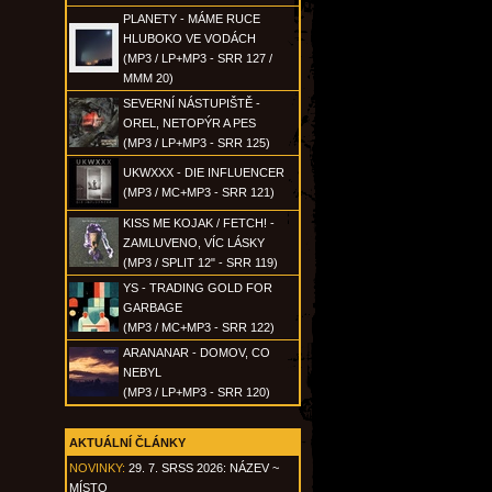
PLANETY - MÁME RUCE
HLUBOKO VE VODÁCH
(MP3 / LP+MP3 - SRR 127 /
MMM 20)
SEVERNÍ NÁSTUPIŠTĚ -
OREL, NETOPÝR A PES
(MP3 / LP+MP3 - SRR 125)
UKWXXX - DIE INFLUENCER
(MP3 / MC+MP3 - SRR 121)
KISS ME KOJAK / FETCH! -
ZAMLUVENO, VÍC LÁSKY
(MP3 / SPLIT 12" - SRR 119)
YS - TRADING GOLD FOR
GARBAGE
(MP3 / MC+MP3 - SRR 122)
ARANANAR - DOMOV, CO
NEBYL
(MP3 / LP+MP3 - SRR 120)
AKTUÁLNÍ ČLÁNKY
NOVINKY:
29. 7. SRSS 2026: NÁZEV ~
MÍSTO