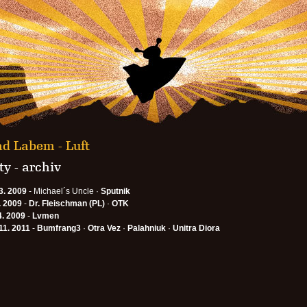
ad Labem - Luft
y - archiv
3. 2009
- Michael´s Uncle ·
Sputnik
. 2009
-
Dr. Fleischman (PL)
·
OTK
4. 2009
-
Lvmen
11. 2011
-
Bumfrang3
·
Otra Vez
·
Palahniuk
·
Unitra Diora