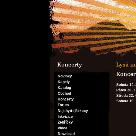
Koncerty
Lysá n
Koncert
Novinky
Kapely
Sobota 14. 
Katalog
Pátek 20. 3
Obchod
Středa 22. 
Koncerty
Sobota 19. 
Fórum
Nejchytřejší kecy
Inkvizice
Žebříčky
Videa
Download