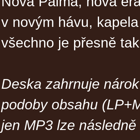
Nová Palma, nová éra,
v novým hávu, kapela 
všechno je přesně tak
Deska zahrnuje nárok 
podoby obsahu (LP+MP
jen MP3 lze následně 