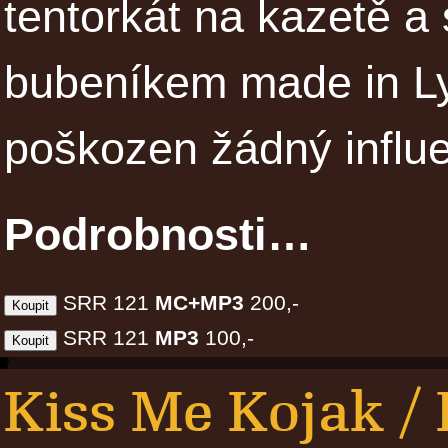
tentorkát na kazetě a
bubeníkem made in Ly
poškozen žádný influe
Podrobnosti…
SRR 121
MC+MP3
200,-
SRR 121
MP3
100,-
Kiss Me Kojak / 