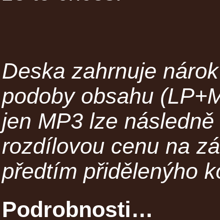
Deska zahrnuje nárok 
podoby obsahu (LP+MP
jen MP3 lze následně 
rozdílovou cenu na z
předtím přidělenýho k
Podrobnosti…