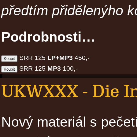
předtím přidělenýho k
Podrobnosti…
SRR 125
LP+MP3
450,-
SRR 125
MP3
100,-
UKWXXX - Die In
Nový materiál s pečet