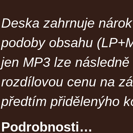
Deska zahrnuje nárok 
podoby obsahu (LP+MP
jen MP3 lze následně 
rozdílovou cenu na z
předtím přidělenýho k
Podrobnosti…