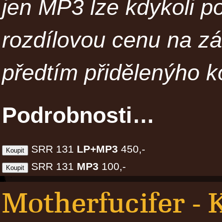
jen MP3 lze kdykoli p
rozdílovou cenu na z
předtím přidělenýho k
Podrobnosti…
SRR 131
LP+MP3
450,-
SRR 131
MP3
100,-
Motherfucifer - K