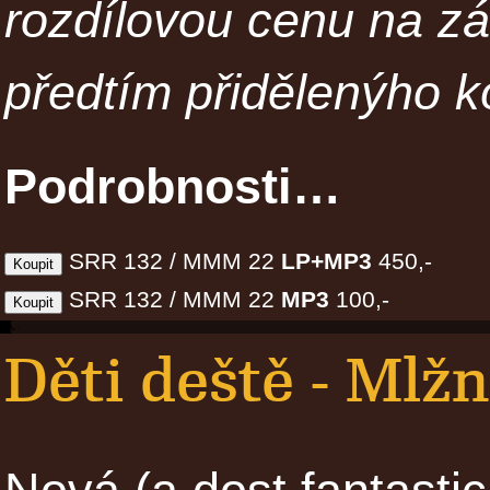
rozdílovou cenu na z
předtím přidělenýho k
Podrobnosti…
SRR 132 / MMM 22
LP+MP3
450,-
SRR 132 / MMM 22
MP3
100,-
Děti deště - Mlž