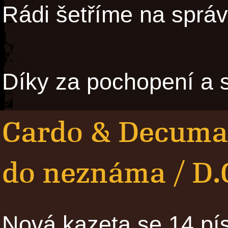
Rádi šetříme na správ
Díky za pochopení a s
Cardo & Decuman
do neznáma / D.
Nová kazeta se 14 pí