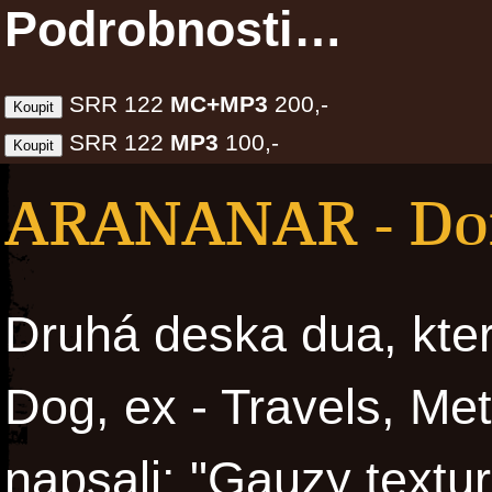
Podrobnosti…
SRR 122
MC+MP3
200,-
SRR 122
MP3
100,-
ARANANAR - Dom
Druhá deska dua, kter
Dog, ex - Travels, Me
napsali: "Gauzy textu