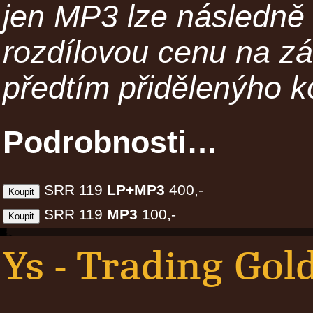
jen MP3 lze následně 
rozdílovou cenu na z
předtím přidělenýho k
Podrobnosti…
SRR 119
LP+MP3
400,-
SRR 119
MP3
100,-
Ys - Trading Gol