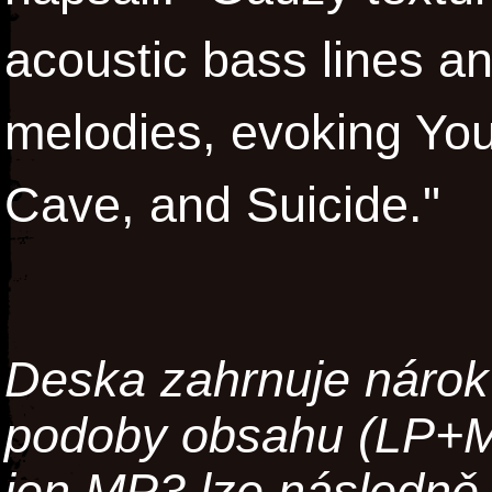
acoustic bass lines an
melodies, evoking You
Cave, and Suicide."
Deska zahrnuje nárok 
podoby obsahu (LP+MP
jen MP3 lze následně 