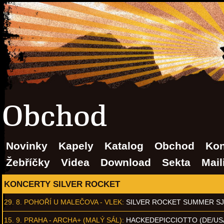
Obchod
Novinky
Kapely
Katalog
Obchod
Kon
Žebříčky
Videa
Download
Sekta
Mail
KONCERTY SILVER ROCKET
29. 8.
POHOŘÍ U MALEČOVA - VLEK
:
SILVER ROCKET SUMMER S
15. 9.
PRAHA - ARCHA+ (MALÝ SÁL)
:
HACKEDEPICCIOTTO (DE/US