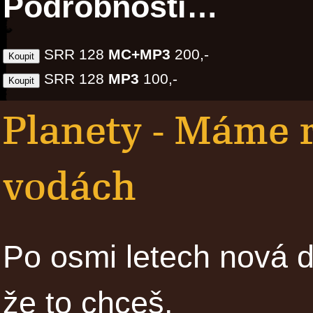
Podrobnosti…
SRR 128
MC+MP3
200,-
SRR 128
MP3
100,-
Planety - Máme 
vodách
Po osmi letech nová d
že to chceš.