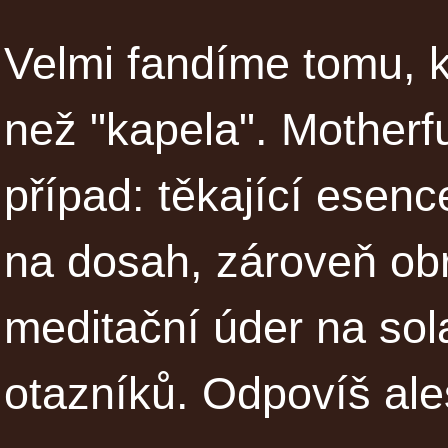
Velmi fandíme tomu, kd
než "kapela". Motherfu
případ: těkající esen
na dosah, zároveň obr
meditační úder na sol
otazníků. Odpovíš ale