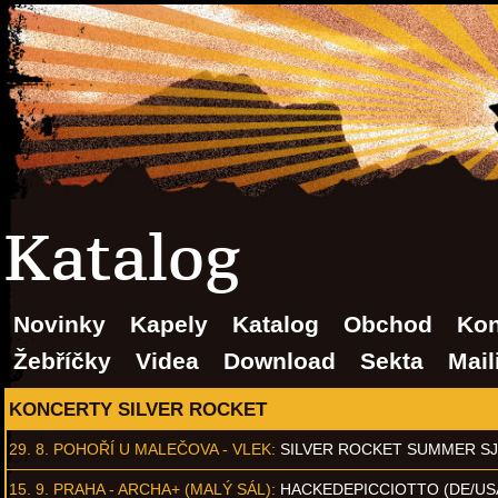
Katalog
Novinky
Kapely
Katalog
Obchod
Kon
Žebříčky
Videa
Download
Sekta
Mail
KONCERTY SILVER ROCKET
29. 8.
POHOŘÍ U MALEČOVA - VLEK
:
SILVER ROCKET SUMMER S
15. 9.
PRAHA - ARCHA+ (MALÝ SÁL)
:
HACKEDEPICCIOTTO (DE/US