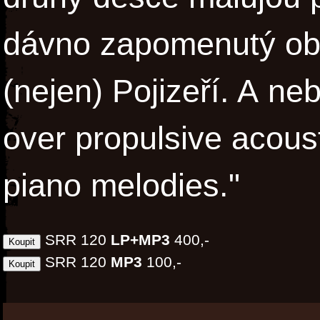
dávno zapomenutý ob
(nejen) Pojizeří. A n
over propulsive acoust
piano melodies."
SRR 120
LP+MP3
400,-
SRR 120
MP3
100,-