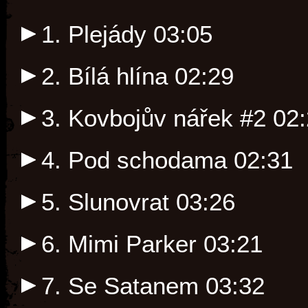
1. Plejády
03:05
2. Bílá hlína
02:29
3. Kovbojův nářek #2
02
4. Pod schodama
02:31
5. Slunovrat
03:26
6. Mimi Parker
03:21
7. Se Satanem
03:32