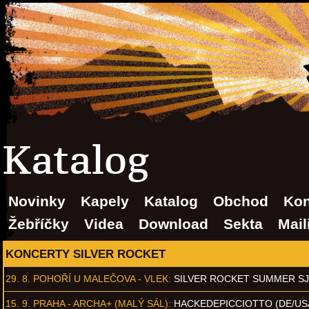
Katalog
Novinky
Kapely
Katalog
Obchod
Kon
Žebříčky
Videa
Download
Sekta
Mail
KONCERTY SILVER ROCKET
29. 8.
POHOŘÍ U MALEČOVA - VLEK
:
SILVER ROCKET SUMMER S
15. 9.
PRAHA - ARCHA+ (MALÝ SÁL)
:
HACKEDEPICCIOTTO (DE/US