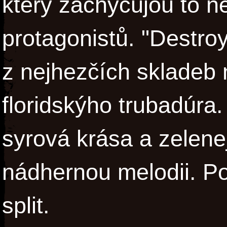
který zachycujou to n
protagonistů. "Destro
z nejhezčích skladeb
floridskýho trubadúra.
syrová krása a zelene
nádhernou melodii. Po
split.