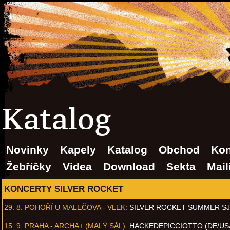
Katalog
Novinky
Kapely
Katalog
Obchod
Kon
Žebříčky
Videa
Download
Sekta
Mail
KONCERTY SILVER ROCKET
29. 8.
POHOŘÍ U MALEČOVA - VLEK
:
SILVER ROCKET SUMMER S
15. 9.
PRAHA - ARCHA+ (MALÝ SÁL)
:
HACKEDEPICCIOTTO (DE/US