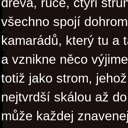
dřeva, ruce, čtyři stru
všechno spojí dohrom
kamarádů, který tu a t
a vznikne něco výjime
totiž jako strom, jeho
nejtvrdší skálou až do
může každej znavenej p