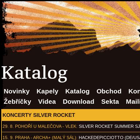
Katalog
Novinky
Kapely
Katalog
Obchod
Kon
Žebříčky
Videa
Download
Sekta
Mail
KONCERTY SILVER ROCKET
29. 8.
POHOŘÍ U MALEČOVA - VLEK
:
SILVER ROCKET SUMMER S
15. 9.
PRAHA - ARCHA+ (MALÝ SÁL)
:
HACKEDEPICCIOTTO (DE/US