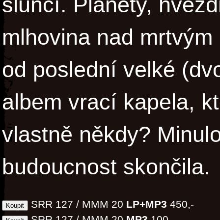
sluncí. Planety, hvěz
mlhovina nad mrtvým 
od poslední velké (dv
albem vrací kapela, kt
vlastně někdy? Minul
budoucnost skončila.
SRR 127 / MMM 20
LP+MP3
450,-
SRR 127 / MMM 20
MP3
100,-