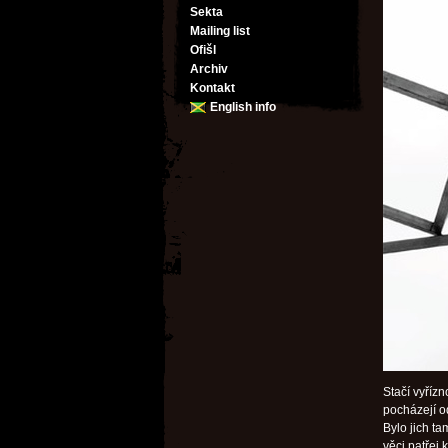
Sekta
Mailing list
Ofišl
Archiv
Kontakt
English info
Stačí vyříz
pocházejí o
Bylo jich t
věci patřej