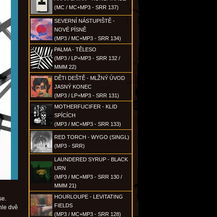
(MC / MC+MP3 - SRR 137)
SEVERNÍ NÁSTUPIŠTĚ -
NOVÉ PÍSNĚ
(MP3 / MC+MP3 - SRR 134)
PALMA - TĚLESO
(MP3 / LP+MP3 - SRR 132 /
MMM 22)
DĚTI DEŠTĚ - MLŽNÝ ÚVOD
JASNÝ KONEC
(MP3 / LP+MP3 - SRR 131)
MOTHERFUCIFER - KLID
SPÍCÍCH
(MP3 / MC+MP3 - SRR 133)
RED TORCH - WYGO (SINGL)
(MP3 - SRR)
LAUNDERED SYRUP - BLACK
URN
(MP3 / MC+MP3 - SRR 130 /
MMM 21)
HOURLOUPE - LEVITATING
se.
FIELDS
hle dvě
(MP3 / MC+MP3 - SRR 128)