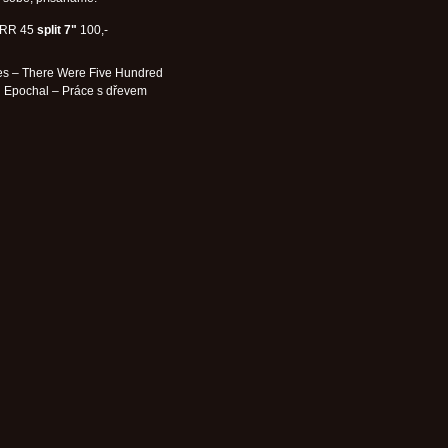
RR 45
split 7"
100,-
s – There Were Five Hundred
 Epochal – Práce s dřevem