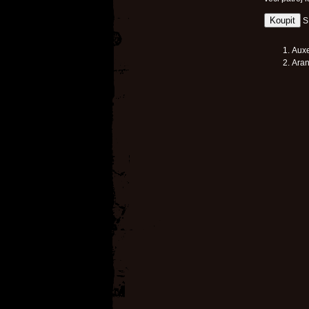
S
Auxe
Aran