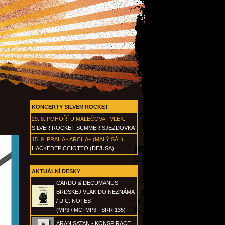
KONCERTY SILVER ROCKET
29. 8.
POHOŘÍ U MALEČOVA - VLEK
:
SILVER ROCKET SUMMER SJEZDOVKA
15. 9.
PRAHA - ARCHA+ (MALÝ SÁL)
:
HACKEDEPICCIOTTO (DE/USA)
AKTUÁLNÍ DESKY
CARDO & DECUMANUS -
BRDSKEJ VLAK DO NEZNÁMA
/ D.C. NOTES
(MP3 / MC+MP3 - SRR 135)
ARAN SATAN - KONSPIRACE