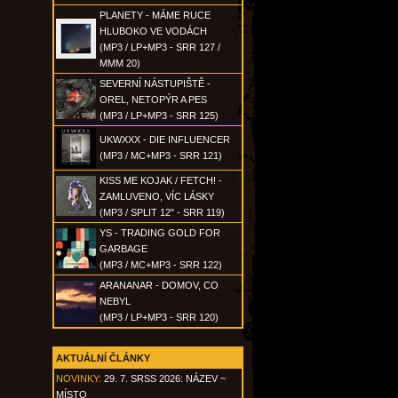
PLANETY - MÁME RUCE
HLUBOKO VE VODÁCH
(MP3 / LP+MP3 - SRR 127 /
MMM 20)
SEVERNÍ NÁSTUPIŠTĚ -
OREL, NETOPÝR A PES
(MP3 / LP+MP3 - SRR 125)
UKWXXX - DIE INFLUENCER
(MP3 / MC+MP3 - SRR 121)
KISS ME KOJAK / FETCH! -
ZAMLUVENO, VÍC LÁSKY
(MP3 / SPLIT 12" - SRR 119)
YS - TRADING GOLD FOR
GARBAGE
(MP3 / MC+MP3 - SRR 122)
ARANANAR - DOMOV, CO
NEBYL
(MP3 / LP+MP3 - SRR 120)
AKTUÁLNÍ ČLÁNKY
NOVINKY:
29. 7. SRSS 2026: NÁZEV ~
MÍSTO