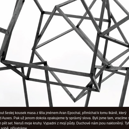
nout šestej kousek masa z těla jménem Aran Epochal, přimíchat k tomu tkáně, který
d Auxes. Pak už jenom dokola opakujeme ty správný slova. Byli jsme tam, vracíme 
am pět set. Neruš moje kruhy. Vypadni z mojí půdy. Duchové nám jsou nakloněný. Ty
 k sobě, přísaháme.