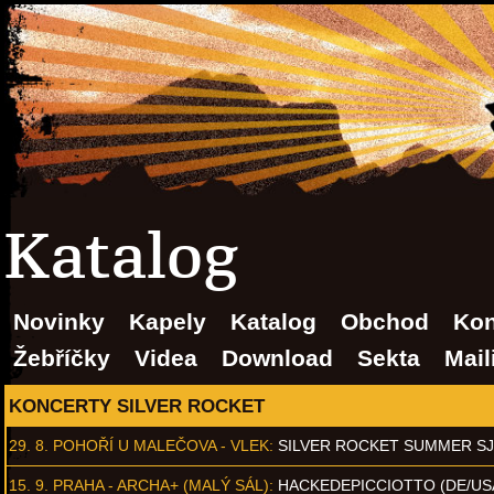
Katalog
Novinky
Kapely
Katalog
Obchod
Kon
Žebříčky
Videa
Download
Sekta
Mail
KONCERTY SILVER ROCKET
29. 8.
POHOŘÍ U MALEČOVA - VLEK
:
SILVER ROCKET SUMMER S
15. 9.
PRAHA - ARCHA+ (MALÝ SÁL)
:
HACKEDEPICCIOTTO (DE/US