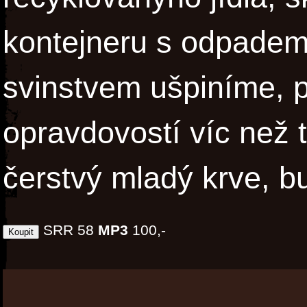
kontejneru s odpadem
svinstvem ušpiníme, 
opravdovostí víc než 
čerstvý mladý krve, b
SRR 58
MP3
100,-