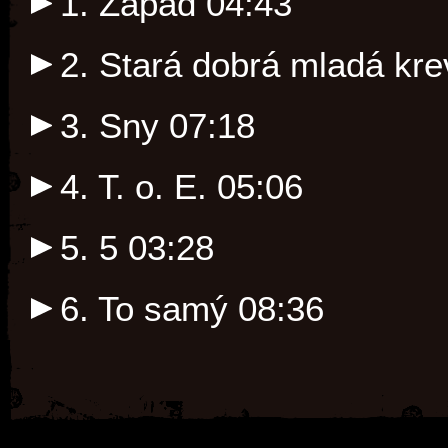
1. Západ
04:43
2. Stará dobrá mladá kr
3. Sny
07:18
4. T. o. E.
05:06
5. 5
03:28
6. To samý
08:36