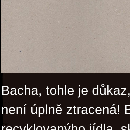
Bacha, tohle je důkaz
není úplně ztracená! 
recyklovanýho jídla, s