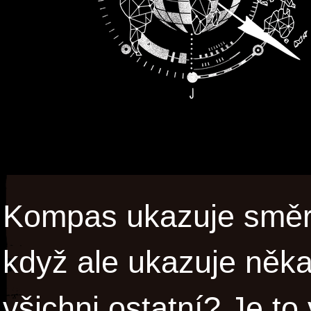
Kompas ukazuje směr 
když ale ukazuje něka
všichni ostatní? Je to 