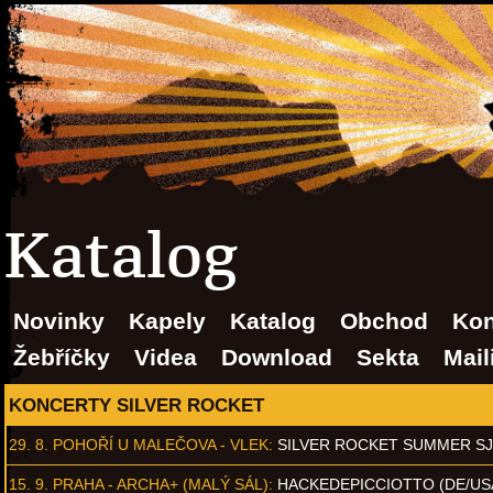
Katalog
Novinky
Kapely
Katalog
Obchod
Kon
Žebříčky
Videa
Download
Sekta
Mail
KONCERTY SILVER ROCKET
29. 8.
POHOŘÍ U MALEČOVA - VLEK
:
SILVER ROCKET SUMMER S
15. 9.
PRAHA - ARCHA+ (MALÝ SÁL)
:
HACKEDEPICCIOTTO (DE/US