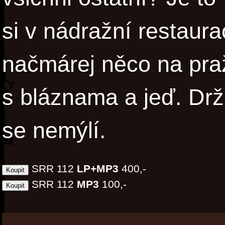
si v nádražní restaura
načmárej něco na pra
s bláznama a jeď. Dr
se nemýlí.
SRR 112
LP+MP3
400,-
SRR 112
MP3
100,-