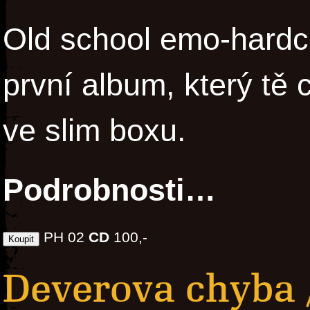
Old school emo-hardco
první album, který tě
ve slim boxu.
Podrobnosti…
PH 02
CD
100,-
Deverova chyba /