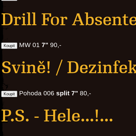
Drill For Absente
MW 01
7"
90,-
Svině! / Dezinfek
Pohoda 006
split 7"
80,-
P.S. - Hele...!...