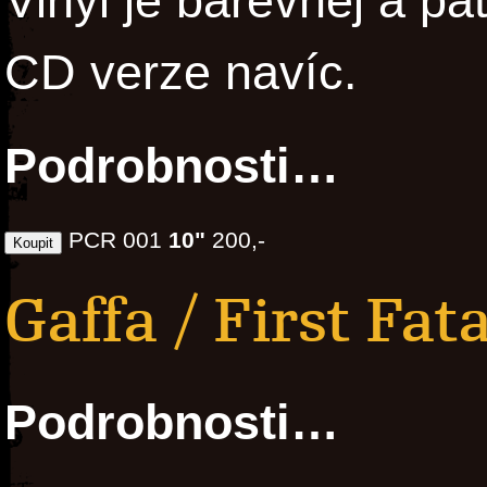
Vinyl je barevnej a p
CD verze navíc.
Podrobnosti…
PCR 001
10"
200,-
Gaffa / First Fat
Podrobnosti…