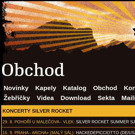
Obchod
Novinky
Kapely
Katalog
Obchod
Kon
Žebříčky
Videa
Download
Sekta
Mail
KONCERTY SILVER ROCKET
29. 8.
POHOŘÍ U MALEČOVA - VLEK
:
SILVER ROCKET SUMMER S
15. 9.
PRAHA - ARCHA+ (MALÝ SÁL)
:
HACKEDEPICCIOTTO (DE/US