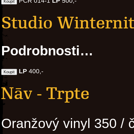
PCR 014-1
LP
500,-
Studio Winterni
Podrobnosti…
LP
400,-
Nāv - Trpte
Oranžový vinyl 350 / 