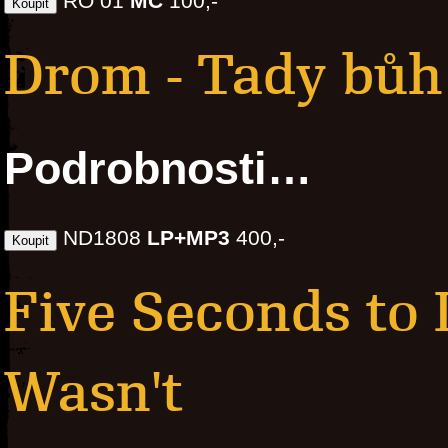
RO 01
MC
100,-
Drom - Tady bůh
Podrobnosti…
ND1808
LP+MP3
400,-
Five Seconds to
Wasn't