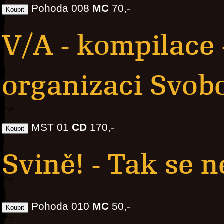
Pohoda 008
MC
70,-
V/A - kompilace 
organizaci Svobo
MST 01
CD
170,-
Svině! - Tak se n
Pohoda 010
MC
50,-