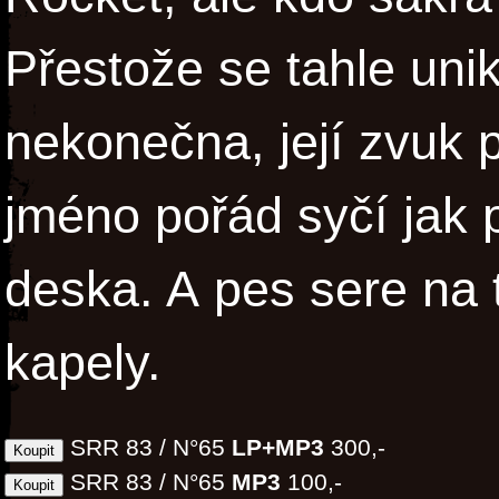
Přestože se tahle unik
nekonečna, její zvuk p
jméno pořád syčí jak 
deska. A pes sere na t
kapely.
SRR 83 / N°65
LP+MP3
300,-
SRR 83 / N°65
MP3
100,-