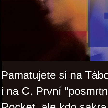
Pamatujete si na Tábo
i na C. První "posmrtn
Rocket, ale kdo sakra