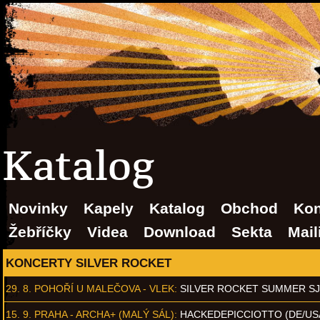
Katalog
Novinky
Kapely
Katalog
Obchod
Kon
Žebříčky
Videa
Download
Sekta
Mail
KONCERTY SILVER ROCKET
29. 8.
POHOŘÍ U MALEČOVA - VLEK
:
SILVER ROCKET SUMMER S
15. 9.
PRAHA - ARCHA+ (MALÝ SÁL)
:
HACKEDEPICCIOTTO (DE/US