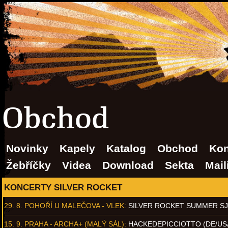
Obchod
Novinky
Kapely
Katalog
Obchod
Kon
Žebříčky
Videa
Download
Sekta
Mail
KONCERTY SILVER ROCKET
29. 8.
POHOŘÍ U MALEČOVA - VLEK
:
SILVER ROCKET SUMMER S
15. 9.
PRAHA - ARCHA+ (MALÝ SÁL)
:
HACKEDEPICCIOTTO (DE/US