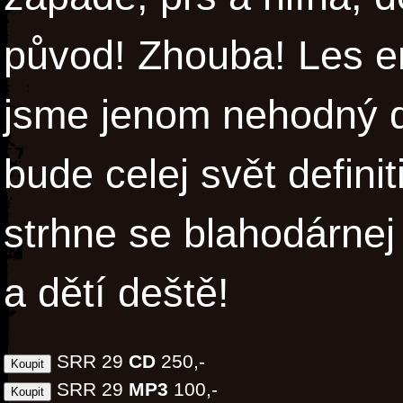
původ! Zhouba! Les en
jsme jenom nehodný dě
bude celej svět defini
strhne se blahodárnej
a dětí deště!
SRR 29
CD
250,-
SRR 29
MP3
100,-