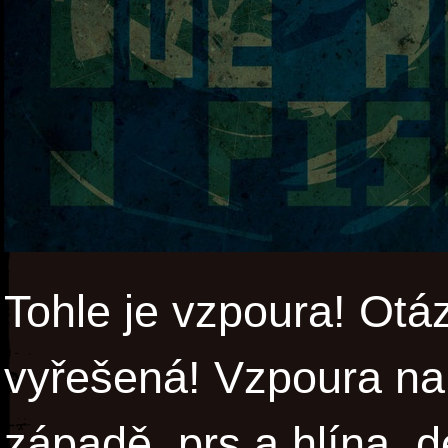
Tohle je vzpoura! Otá
vyřešená! Vzpoura na
západě, prs a hlína, d