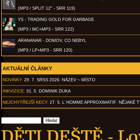
(MP3 / SPLIT 12" - SRR 119)
YS - TRADING GOLD FOR GARBAGE
(MP3 / MC+MP3 - SRR 122)
ARANANAR - DOMOV, CO NEBYL
(MP3 / LP+MP3 - SRR 120)
AKTUÁLNÍ ČLÁNKY
NOVINKY:
29. 7. SRSS 2026: NÁZEV ~ MÍSTO
INKVIZICE:
31. 5. DOMINIK DUKA
NEJCHYTŘEJŠÍ KECY:
27. 5. L´HOMME APPROXIMATIF: NĚJAKÉ 
DĚTI DEŠTĚ - Lo