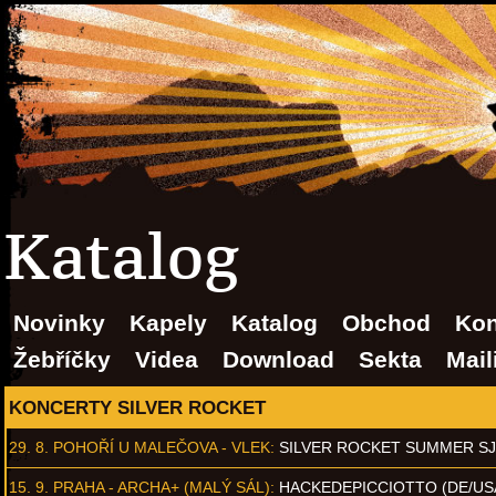
Katalog
Novinky
Kapely
Katalog
Obchod
Kon
Žebříčky
Videa
Download
Sekta
Mail
KONCERTY SILVER ROCKET
29. 8.
POHOŘÍ U MALEČOVA - VLEK
:
SILVER ROCKET SUMMER S
15. 9.
PRAHA - ARCHA+ (MALÝ SÁL)
:
HACKEDEPICCIOTTO (DE/US