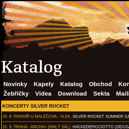
Katalog
Novinky
Kapely
Katalog
Obchod
Kon
Žebříčky
Videa
Download
Sekta
Mail
KONCERTY SILVER ROCKET
29. 8.
POHOŘÍ U MALEČOVA - VLEK
:
SILVER ROCKET SUMMER S
15. 9.
PRAHA - ARCHA+ (MALÝ SÁL)
:
HACKEDEPICCIOTTO (DE/US