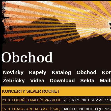
Obchod
Novinky
Kapely
Katalog
Obchod
Kon
Žebříčky
Videa
Download
Sekta
Mail
KONCERTY SILVER ROCKET
29. 8.
POHOŘÍ U MALEČOVA - VLEK
:
SILVER ROCKET SUMMER S
15. 9.
PRAHA - ARCHA+ (MALÝ SÁL)
:
HACKEDEPICCIOTTO (DE/US