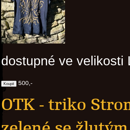
dostupné ve velikosti 
500,-
OTK - triko Str
zelené se žlutý