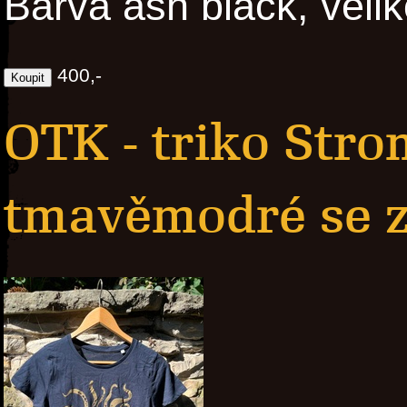
Barva ash black, velik
400,-
OTK - triko Str
tmavěmodré se z