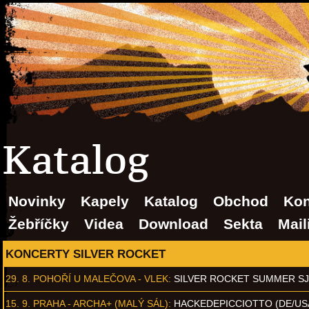
Katalog
Novinky
Kapely
Katalog
Obchod
Kon
Žebříčky
Videa
Download
Sekta
Mail
KONCERTY SILVER ROCKET
29. 8.
POHOŘÍ U MALEČOVA - VLEK
:
SILVER ROCKET SUMMER S
15. 9.
PRAHA - ARCHA+ (MALÝ SÁL)
:
HACKEDEPICCIOTTO (DE/US