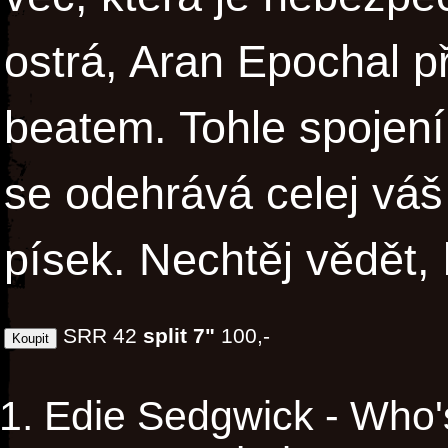
ostrá, Aran Epochal 
beatem. Tohle spojení
se odehrává celej váš ž
písek. Nechtěj vědět,
SRR 42
split 7"
100,-
Edie Sedgwick - Who'