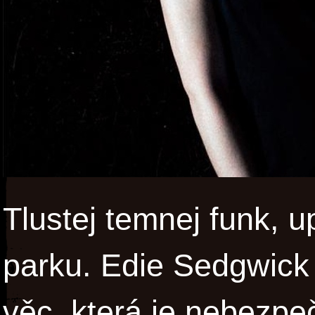
Tlustej temnej funk, u
parku. Edie Sedgwick
věc, která je nebezp