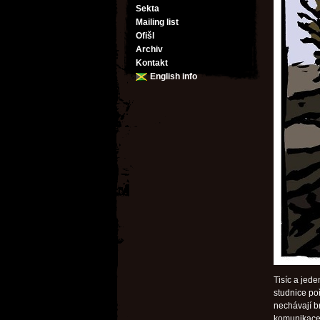
Sekta
Mailing list
Ofišl
Archiv
Kontakt
English info
Tisíc a jede
studnice po
nechávají b
komunikace