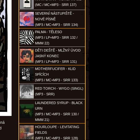
(MC / MC+MP3 - SRR 137)
SEVERNÍ NÁSTUPIŠTĚ -
NOVÉ PÍSNĚ
(MP3 / MC+MP3 - SRR 134)
PALMA - TĚLESO
(MP3 / LP+MP3 - SRR 132 /
MMM 22)
DĚTI DEŠTĚ - MLŽNÝ ÚVOD
JASNÝ KONEC
(MP3 / LP+MP3 - SRR 131)
MOTHERFUCIFER - KLID
SPÍCÍCH
(MP3 / MC+MP3 - SRR 133)
RED TORCH - WYGO (SINGL)
(MP3 - SRR)
LAUNDERED SYRUP - BLACK
URN
(MP3 / MC+MP3 - SRR 130 /
MMM 21)
čná
HOURLOUPE - LEVITATING
d
FIELDS
(MP3 / MC+MP3 - SRR 128)