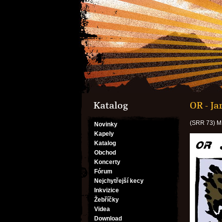
Katalog
OR - Ja
(SRR 73) M
Novinky
Kapely
Katalog
Obchod
Koncerty
Fórum
Nejchytřejší kecy
Inkvizice
Žebříčky
Videa
Download