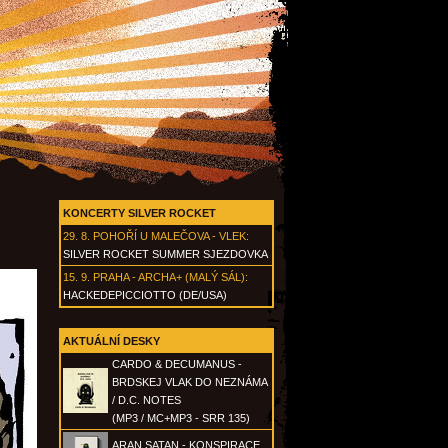
KONCERTY SILVER ROCKET
29. 8.
POHOŘÍ U MALEČOVA - VLEK
:
SILVER ROCKET SUMMER SJEZDOVKA
15. 9.
PRAHA - ARCHA+ (MALÝ SÁL)
:
HACKEDEPICCIOTTO (DE/USA)
AKTUÁLNÍ DESKY
CARDO & DECUMANUS -
BRDSKEJ VLAK DO NEZNÁMA
/ D.C. NOTES
(MP3 / MC+MP3 - SRR 135)
ARAN SATAN - KONSPIRACE