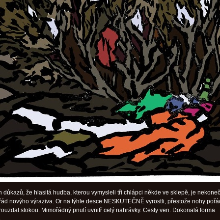
n důkazů, že hlasitá hudba, kterou vymysleli tři chlápci někde ve sklepě, je nekone
řád novýho výraziva. Or na týhle desce NESKUTEČNĚ vyrostli, přestože nohy pořá
rouzdat stokou. Mimořádný pnutí uvnitř celý nahrávky. Cesty ven. Dokonalá forma
.