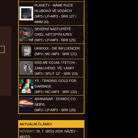
PLANETY - MÁME RUCE
HLUBOKO VE VODÁCH
(MP3 / LP+MP3 - SRR 127 /
MMM 20)
SEVERNÍ NÁSTUPIŠTĚ -
OREL, NETOPÝR A PES
(MP3 / LP+MP3 - SRR 125)
UKWXXX - DIE INFLUENCER
(MP3 / MC+MP3 - SRR 121)
KISS ME KOJAK / FETCH! -
ZAMLUVENO, VÍC LÁSKY
(MP3 / SPLIT 12" - SRR 119)
YS - TRADING GOLD FOR
GARBAGE
(MP3 / MC+MP3 - SRR 122)
ARANANAR - DOMOV, CO
NEBYL
(MP3 / LP+MP3 - SRR 120)
AKTUÁLNÍ ČLÁNKY
NOVINKY:
29. 7. SRSS 2026: NÁZEV ~
MÍSTO