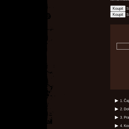
S
S
1. Ča
2. Do
3. Pr
4. Ko