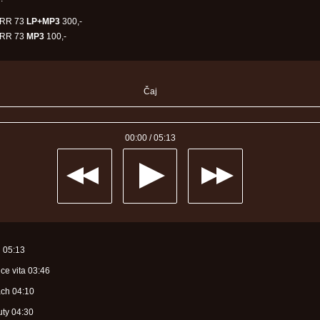
RR 73
LP+MP3
300,-
RR 73
MP3
100,-
Čaj
00:00
/
05:13
j
05:13
lce vita
03:46
ach
04:10
uty
04:30