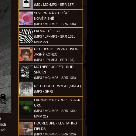
(MC / MC+MP3 - SRR 137)
SEVERNÍ NÁSTUPIŠTĚ -
NOVÉ PÍSNĚ
(MP3 / MC+MP3 - SRR 134)
PALMA - TĚLESO
(MP3 / LP+MP3 - SRR 132 /
MMM 22)
DĚTI DEŠTĚ - MLŽNÝ ÚVOD
JASNÝ KONEC
(MP3 / LP+MP3 - SRR 131)
MOTHERFUCIFER - KLID
SPÍCÍCH
(MP3 / MC+MP3 - SRR 133)
RED TORCH - WYGO (SINGL)
(MP3 - SRR)
LAUNDERED SYRUP - BLACK
URN
(MP3 / MC+MP3 - SRR 130 /
MMM 21)
d
HOURLOUPE - LEVITATING
nich
FIELDS
avíc
(MP3 / MC+MP3 - SRR 128)