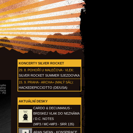
KONCERTY SILVER ROCKET
29. 8.
POHOŘÍ U MALEČOVA - VLEK
:
SILVER ROCKET SUMMER SJEZDOVKA
15. 9.
PRAHA - ARCHA+ (MALÝ SÁL)
:
HACKEDEPICCIOTTO (DE/USA)
AKTUÁLNÍ DESKY
CARDO & DECUMANUS -
BRDSKEJ VLAK DO NEZNÁMA
/ D.C. NOTES
(MP3 / MC+MP3 - SRR 135)
ARAN SATAN - KONSPIRACE