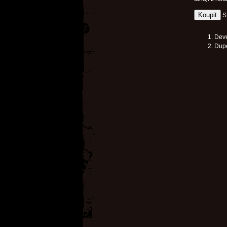
S
Deve
Dupek