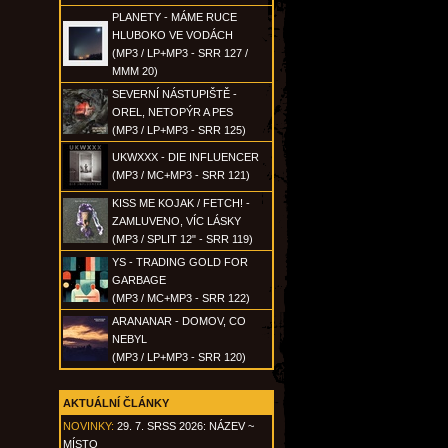
PLANETY - MÁME RUCE
HLUBOKO VE VODÁCH
(MP3 / LP+MP3 - SRR 127 /
MMM 20)
SEVERNÍ NÁSTUPIŠTĚ -
OREL, NETOPÝR A PES
(MP3 / LP+MP3 - SRR 125)
UKWXXX - DIE INFLUENCER
(MP3 / MC+MP3 - SRR 121)
KISS ME KOJAK / FETCH! -
ZAMLUVENO, VÍC LÁSKY
(MP3 / SPLIT 12" - SRR 119)
YS - TRADING GOLD FOR
GARBAGE
(MP3 / MC+MP3 - SRR 122)
ARANANAR - DOMOV, CO
NEBYL
(MP3 / LP+MP3 - SRR 120)
AKTUÁLNÍ ČLÁNKY
NOVINKY:
29. 7. SRSS 2026: NÁZEV ~
MÍSTO