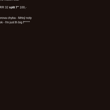
RR 32
split 7"
100,-
rova chyba - Mrtvý noty
 - I'm just th big f*****