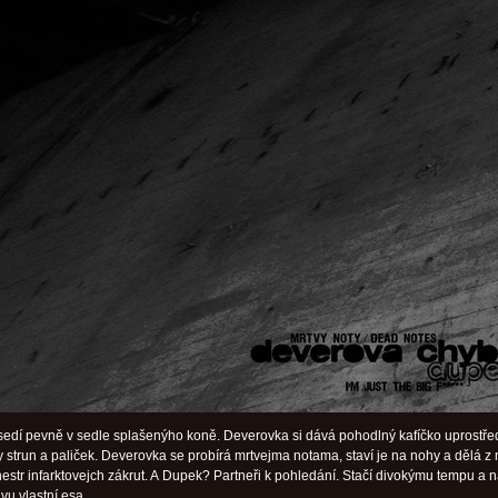
edí pevně v sedle splašenýho koně. Deverovka si dává pohodlný kafíčko uprostře
y strun a paliček. Deverovka se probírá mrtvejma notama, staví je na nohy a dělá z 
hestr infarktovejch zákrut. A Dupek? Partneři k pohledání. Stačí divokýmu tempu a n
ávu vlastní esa.