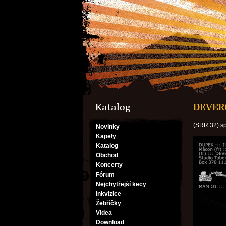
Katalog
DEVER
(SRR 32) spl
Novinky
Kapely
Katalog
Obchod
Koncerty
Fórum
Nejchytřejší kecy
Inkvizice
Žebříčky
Videa
Download