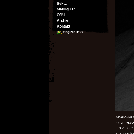
Sekta
Mailing list
Ofišl
Archiv
Kontakt
English info
Deverovka s
bitevní vřav
dunivej orc
tahají z ruk