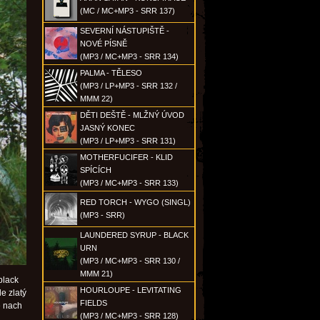
(MC / MC+MP3 - SRR 137)
SEVERNÍ NÁSTUPIŠTĚ -
NOVÉ PÍSNĚ
(MP3 / MC+MP3 - SRR 134)
PALMA - TĚLESO
(MP3 / LP+MP3 - SRR 132 /
MMM 22)
DĚTI DEŠTĚ - MLŽNÝ ÚVOD
JASNÝ KONEC
(MP3 / LP+MP3 - SRR 131)
MOTHERFUCIFER - KLID
SPÍCÍCH
(MP3 / MC+MP3 - SRR 133)
RED TORCH - WYGO (SINGL)
(MP3 - SRR)
LAUNDERED SYRUP - BLACK
URN
(MP3 / MC+MP3 - SRR 130 /
MMM 21)
black
HOURLOUPE - LEVITATING
e zlatý
FIELDS
e nach
(MP3 / MC+MP3 - SRR 128)