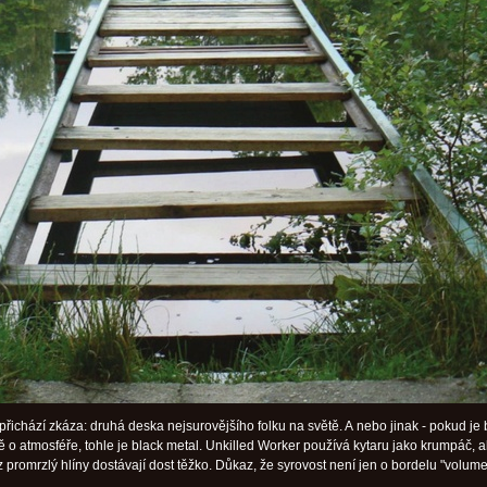
přichází zkáza: druhá deska nejsurovějšího folku na světě. A nebo jinak - pokud je 
 o atmosféře, tohle je black metal. Unkilled Worker používá kytaru jako krumpáč, al
z promrzlý hlíny dostávají dost těžko. Důkaz, že syrovost není jen o bordelu "volum