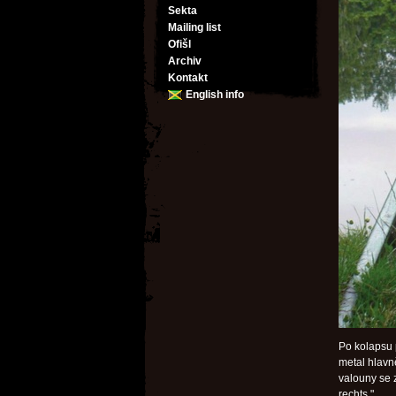
Sekta
Mailing list
Ofišl
Archiv
Kontakt
English info
Po kolapsu 
metal hlavně
valouny se 
rechts."