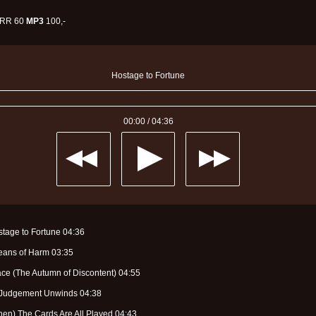
RR 60
MP3
100,-
Hostage to Fortune
00:00
/
04:36
stage to Fortune
04:36
eans of Harm
03:35
ace (The Autumn of Discontent)
04:55
s Judgement Unwinds
04:38
hen) The Cards Are All Played
04:43