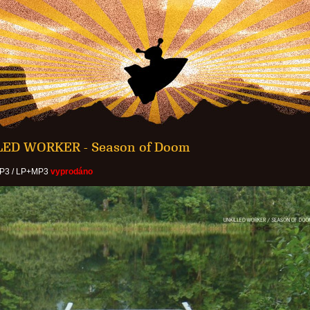
ED WORKER - Season of Doom
MP3 / LP+MP3
vyprodáno