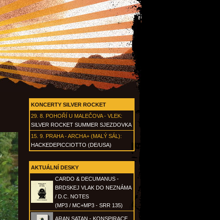
KONCERTY SILVER ROCKET
29. 8.
POHOŘÍ U MALEČOVA - VLEK
:
SILVER ROCKET SUMMER SJEZDOVKA
15. 9.
PRAHA - ARCHA+ (MALÝ SÁL)
:
HACKEDEPICCIOTTO (DE/USA)
AKTUÁLNÍ DESKY
CARDO & DECUMANUS -
BRDSKEJ VLAK DO NEZNÁMA
/ D.C. NOTES
(MP3 / MC+MP3 - SRR 135)
ARAN SATAN - KONSPIRACE