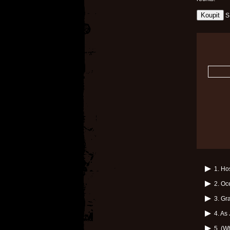
S
1. Ho
2. Oc
3. Gr
4. A
5. (W