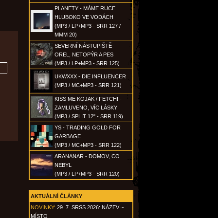
PLANETY - MÁME RUCE
HLUBOKO VE VODÁCH
(MP3 / LP+MP3 - SRR 127 /
MMM 20)
SEVERNÍ NÁSTUPIŠTĚ -
OREL, NETOPÝR A PES
(MP3 / LP+MP3 - SRR 125)
UKWXXX - DIE INFLUENCER
(MP3 / MC+MP3 - SRR 121)
KISS ME KOJAK / FETCH! -
ZAMLUVENO, VÍC LÁSKY
(MP3 / SPLIT 12" - SRR 119)
YS - TRADING GOLD FOR
GARBAGE
(MP3 / MC+MP3 - SRR 122)
ARANANAR - DOMOV, CO
NEBYL
(MP3 / LP+MP3 - SRR 120)
AKTUÁLNÍ ČLÁNKY
NOVINKY:
29. 7. SRSS 2026: NÁZEV ~
MÍSTO