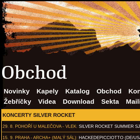
Obchod
Novinky
Kapely
Katalog
Obchod
Kon
Žebříčky
Videa
Download
Sekta
Mail
KONCERTY SILVER ROCKET
29. 8.
POHOŘÍ U MALEČOVA - VLEK
:
SILVER ROCKET SUMMER S
15. 9.
PRAHA - ARCHA+ (MALÝ SÁL)
:
HACKEDEPICCIOTTO (DE/US