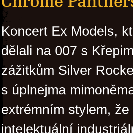
Chrome Panther
Koncert Ex Models, kte
dělali na 007 s Křepim
zážitkům Silver Rocke
s úplnejma mimoněma,
extrémním stylem, že 
intelektuální industriá