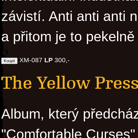
závistí. Anti anti anti
a přitom je to pekeln
XM-087
LP
300,-
The Yellow Press 
Album, který předchá
"Comfortable Curses" 