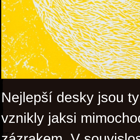
Nejlepší desky jsou ty
vznikly jaksi mimocho
zázrakem. V souvislos