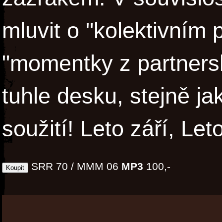
mluvit o "kolektivním
"momentky z partnersk
tuhle desku, stejně j
soužití! Leto září, Leto
SRR 70 / MMM 06
MP3
100,-