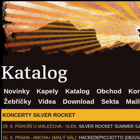
Katalog
Novinky
Kapely
Katalog
Obchod
Kon
Žebříčky
Videa
Download
Sekta
Mail
KONCERTY SILVER ROCKET
29. 8.
POHOŘÍ U MALEČOVA - VLEK
:
SILVER ROCKET SUMMER S
15. 9.
PRAHA - ARCHA+ (MALÝ SÁL)
:
HACKEDEPICCIOTTO (DE/US