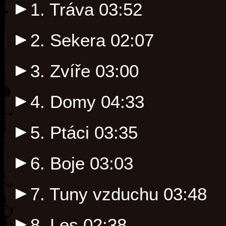
1. Tráva
03:52
2. Sekera
02:07
3. Zvíře
03:00
4. Domy
04:33
5. Ptáci
03:35
6. Boje
03:03
7. Tuny vzduchu
03:48
8. Les
02:38