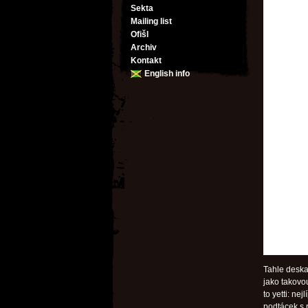
Sekta
Mailing list
Ofišl
Archiv
Kontakt
English info
Tahle deska 
jako takovo
to yetti: ne
podtácek s r