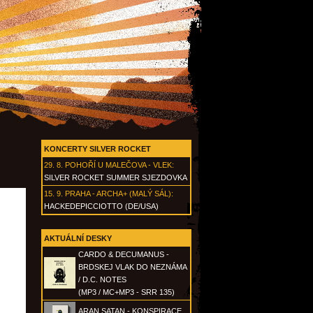
KONCERTY SILVER ROCKET
29. 8.
POHOŘÍ U MALEČOVA - VLEK
:
SILVER ROCKET SUMMER SJEZDOVKA
15. 9.
PRAHA - ARCHA+ (MALÝ SÁL)
:
HACKEDEPICCIOTTO (DE/USA)
AKTUÁLNÍ DESKY
CARDO & DECUMANUS -
BRDSKEJ VLAK DO NEZNÁMA
/ D.C. NOTES
(MP3 / MC+MP3 - SRR 135)
ARAN SATAN - KONSPIRACE