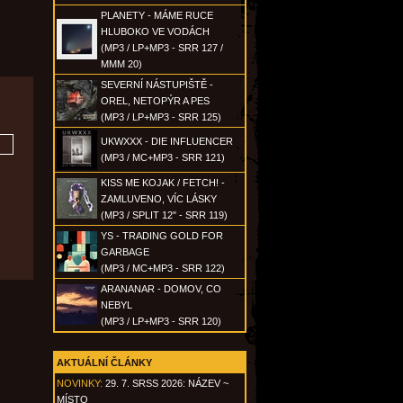
PLANETY - MÁME RUCE
HLUBOKO VE VODÁCH
(MP3 / LP+MP3 - SRR 127 /
MMM 20)
SEVERNÍ NÁSTUPIŠTĚ -
OREL, NETOPÝR A PES
(MP3 / LP+MP3 - SRR 125)
UKWXXX - DIE INFLUENCER
(MP3 / MC+MP3 - SRR 121)
KISS ME KOJAK / FETCH! -
ZAMLUVENO, VÍC LÁSKY
(MP3 / SPLIT 12" - SRR 119)
YS - TRADING GOLD FOR
GARBAGE
(MP3 / MC+MP3 - SRR 122)
ARANANAR - DOMOV, CO
NEBYL
(MP3 / LP+MP3 - SRR 120)
AKTUÁLNÍ ČLÁNKY
NOVINKY:
29. 7. SRSS 2026: NÁZEV ~
MÍSTO