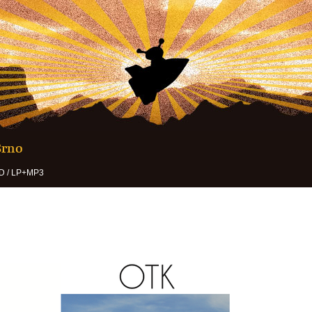
Brno
D / LP+MP3