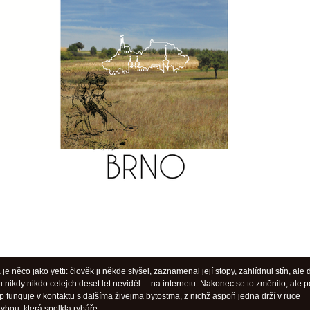
je něco jako yetti: člověk ji někde slyšel, zaznamenal její stopy, zahlídnul stín, ale
u nikdy nikdo celejch deset let neviděl… na internetu. Nakonec se to změnilo, ale p
jlíp funguje v kontaktu s dalšíma živejma bytostma, z nichž aspoň jedna drží v ruce
ybou, která spolkla rybáře.