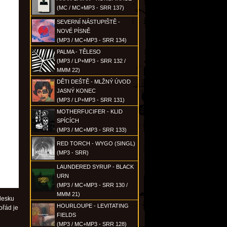
(MC / MC+MP3 - SRR 137)
SEVERNÍ NÁSTUPIŠTĚ -
NOVÉ PÍSNĚ
(MP3 / MC+MP3 - SRR 134)
PALMA - TĚLESO
(MP3 / LP+MP3 - SRR 132 /
MMM 22)
DĚTI DEŠTĚ - MLŽNÝ ÚVOD
JASNÝ KONEC
(MP3 / LP+MP3 - SRR 131)
MOTHERFUCIFER - KLID
SPÍCÍCH
(MP3 / MC+MP3 - SRR 133)
RED TORCH - WYGO (SINGL)
(MP3 - SRR)
LAUNDERED SYRUP - BLACK
URN
(MP3 / MC+MP3 - SRR 130 /
MMM 21)
 desku
HOURLOUPE - LEVITATING
ořád je
FIELDS
(MP3 / MC+MP3 - SRR 128)