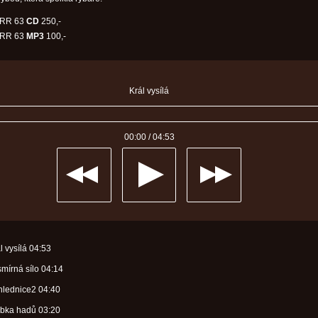
RR 63
CD
250,-
RR 63
MP3
100,-
Král vysílá
00:00
/
04:53
l vysílá
04:53
smírná sílo
04:14
hlednice2
04:40
ubka hadů
03:20