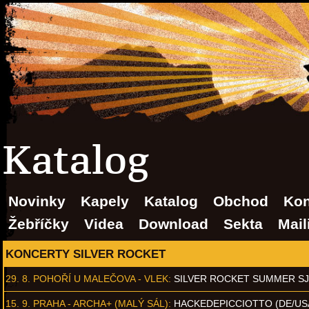
Katalog
Novinky
Kapely
Katalog
Obchod
Kon
Žebříčky
Videa
Download
Sekta
Mail
KONCERTY SILVER ROCKET
29. 8.
POHOŘÍ U MALEČOVA - VLEK
:
SILVER ROCKET SUMMER S
15. 9.
PRAHA - ARCHA+ (MALÝ SÁL)
:
HACKEDEPICCIOTTO (DE/US