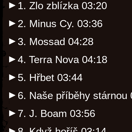
1. Zlo zblízka
03:20
2. Minus Cy.
03:36
3. Mossad
04:28
4. Terra Nova
04:18
5. Hřbet
03:44
6. Naše příběhy stárnou
7. J. Boam
03:56
8. Když hoříš
03:14