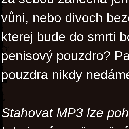
vůni, nebo divoch beze
kterej bude do smrti b
penisový pouzdro? Pa
pouzdra nikdy nedám
Stahovat
MP3
lze po