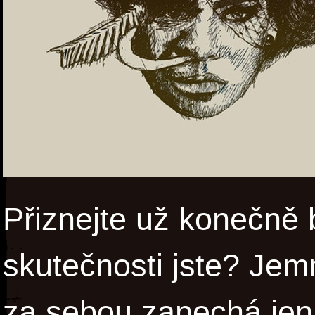
Přiznejte už konečně 
skutečnosti jste? Jemn
za sebou zanechá je