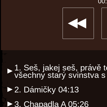
00
1. Seš, jakej seš, právě 
všechny starý svinstva 
2. Dámičky
04:13
3. Chapadla A
05:26