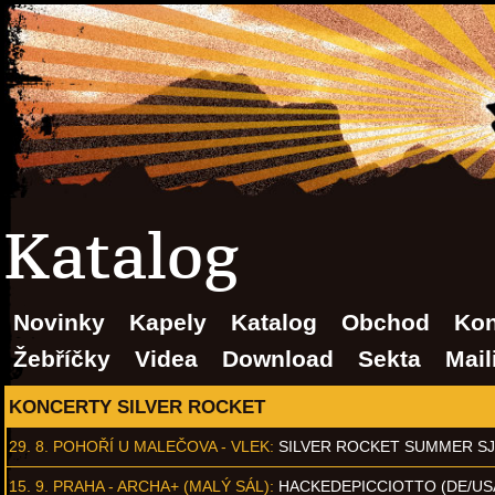
Katalog
Novinky
Kapely
Katalog
Obchod
Kon
Žebříčky
Videa
Download
Sekta
Mail
KONCERTY SILVER ROCKET
29. 8.
POHOŘÍ U MALEČOVA - VLEK
:
SILVER ROCKET SUMMER S
15. 9.
PRAHA - ARCHA+ (MALÝ SÁL)
:
HACKEDEPICCIOTTO (DE/US