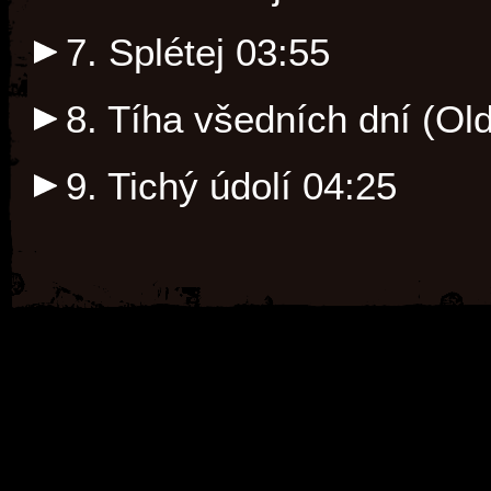
7. Splétej
03:55
8. Tíha všedních dní (Ol
9. Tichý údolí
04:25