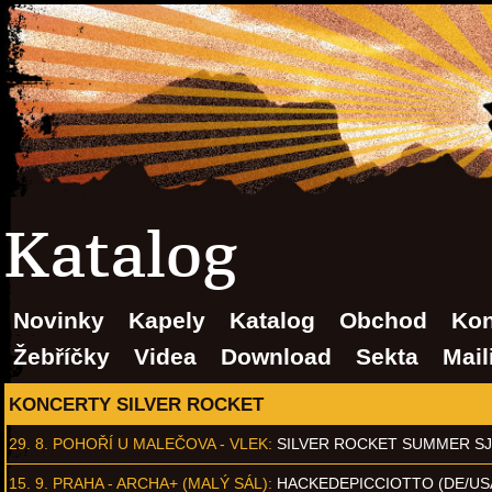
Katalog
Novinky
Kapely
Katalog
Obchod
Kon
Žebříčky
Videa
Download
Sekta
Mail
KONCERTY SILVER ROCKET
29. 8.
POHOŘÍ U MALEČOVA - VLEK
:
SILVER ROCKET SUMMER S
15. 9.
PRAHA - ARCHA+ (MALÝ SÁL)
:
HACKEDEPICCIOTTO (DE/US