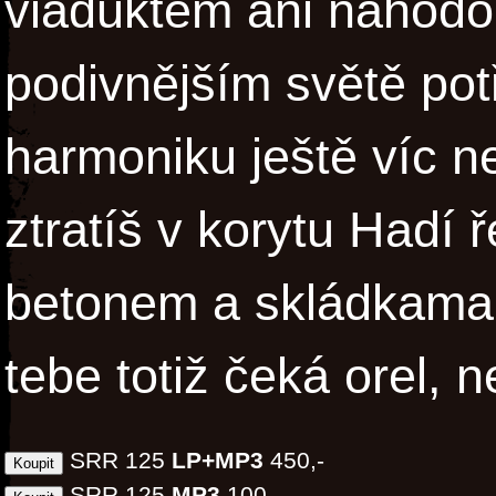
viaduktem ani náhodo
podivnějším světě po
harmoniku ještě víc než
ztratíš v korytu Hadí
betonem a skládkama n
tebe totiž čeká orel, 
SRR 125
LP+MP3
450,-
SRR 125
MP3
100,-