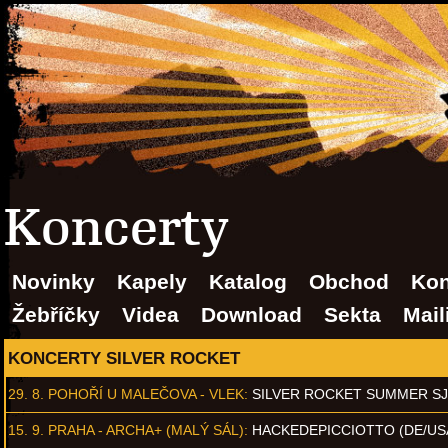
Koncerty
Novinky
Kapely
Katalog
Obchod
Kon
Žebříčky
Videa
Download
Sekta
Mail
KONCERTY SILVER ROCKET
29. 8.
POHOŘÍ U MALEČOVA - VLEK
:
SILVER ROCKET SUMMER S
15. 9.
PRAHA - ARCHA+ (MALÝ SÁL)
:
HACKEDEPICCIOTTO (DE/US