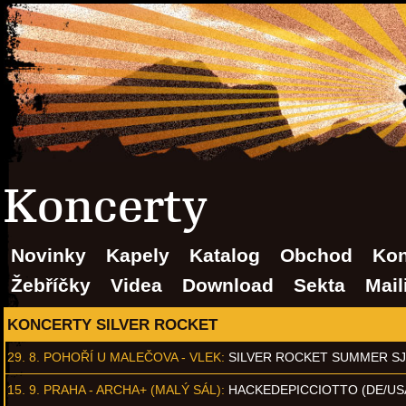
Koncerty
Novinky
Kapely
Katalog
Obchod
Kon
Žebříčky
Videa
Download
Sekta
Mail
KONCERTY SILVER ROCKET
29. 8.
POHOŘÍ U MALEČOVA - VLEK
:
SILVER ROCKET SUMMER S
15. 9.
PRAHA - ARCHA+ (MALÝ SÁL)
:
HACKEDEPICCIOTTO (DE/US