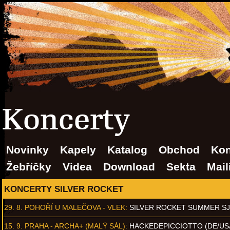
Koncerty
Novinky
Kapely
Katalog
Obchod
Kon
Žebříčky
Videa
Download
Sekta
Mail
KONCERTY SILVER ROCKET
29. 8.
POHOŘÍ U MALEČOVA - VLEK
:
SILVER ROCKET SUMMER S
15. 9.
PRAHA - ARCHA+ (MALÝ SÁL)
:
HACKEDEPICCIOTTO (DE/US