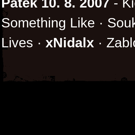
Pátek 10. 8. 2007
- Ki
Something Like · Sou
Lives ·
xNidalx
· Zabl