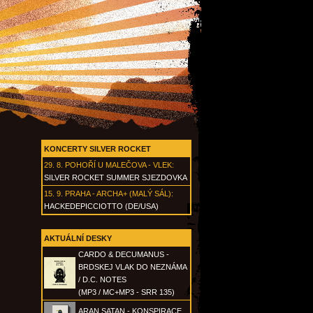
KONCERTY SILVER ROCKET
29. 8.
POHOŘÍ U MALEČOVA - VLEK
:
SILVER ROCKET SUMMER SJEZDOVKA
15. 9.
PRAHA - ARCHA+ (MALÝ SÁL)
:
HACKEDEPICCIOTTO (DE/USA)
AKTUÁLNÍ DESKY
CARDO & DECUMANUS -
BRDSKEJ VLAK DO NEZNÁMA
/ D.C. NOTES
(MP3 / MC+MP3 - SRR 135)
ARAN SATAN - KONSPIRACE