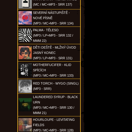
(MC / MC+MP3 - SRR 137)
SEVERNÍ NÁSTUPIŠTĚ -
NOVÉ PÍSNĚ
(MP3 / MC+MP3 - SRR 134)
PALMA - TĚLESO
(MP3 / LP+MP3 - SRR 132 /
MMM 22)
DĚTI DEŠTĚ - MLŽNÝ ÚVOD
JASNÝ KONEC
(MP3 / LP+MP3 - SRR 131)
MOTHERFUCIFER - KLID
SPÍCÍCH
(MP3 / MC+MP3 - SRR 133)
RED TORCH - WYGO (SINGL)
(MP3 - SRR)
LAUNDERED SYRUP - BLACK
URN
(MP3 / MC+MP3 - SRR 130 /
MMM 21)
HOURLOUPE - LEVITATING
FIELDS
(MP3 / MC+MP3 - SRR 128)