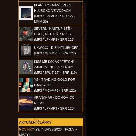
PLANETY - MÁME RUCE
HLUBOKO VE VODÁCH
(MP3 / LP+MP3 - SRR 127 /
MMM 20)
SEVERNÍ NÁSTUPIŠTĚ -
OREL, NETOPÝR A PES
(MP3 / LP+MP3 - SRR 125)
UKWXXX - DIE INFLUENCER
(MP3 / MC+MP3 - SRR 121)
KISS ME KOJAK / FETCH! -
ZAMLUVENO, VÍC LÁSKY
(MP3 / SPLIT 12" - SRR 119)
YS - TRADING GOLD FOR
GARBAGE
(MP3 / MC+MP3 - SRR 122)
ARANANAR - DOMOV, CO
NEBYL
(MP3 / LP+MP3 - SRR 120)
AKTUÁLNÍ ČLÁNKY
NOVINKY:
29. 7. SRSS 2026: NÁZEV ~
MÍSTO