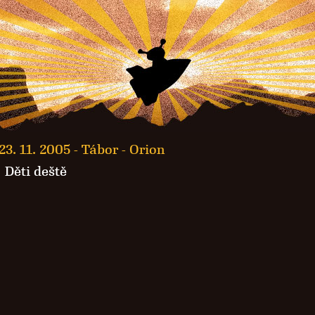
23. 11. 2005 -
Tábor - Orion
·
Děti deště