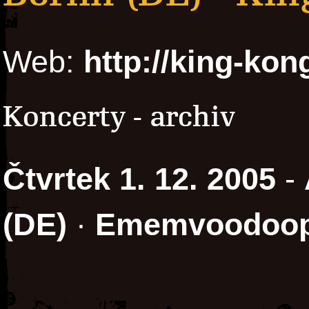
Web:
http://king-kon
Koncerty - archiv
Čtvrtek 1. 12. 2005
-
(DE)
·
Ememvoodoo