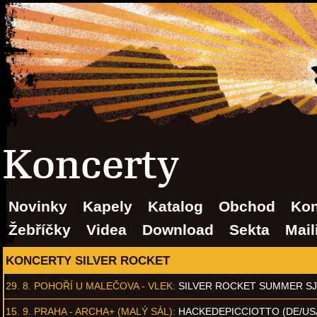
Koncerty
Novinky
Kapely
Katalog
Obchod
Kon
Žebříčky
Videa
Download
Sekta
Mail
KONCERTY SILVER ROCKET
29. 8.
POHOŘÍ U MALEČOVA - VLEK
:
SILVER ROCKET SUMMER S
15. 9.
PRAHA - ARCHA+ (MALÝ SÁL)
:
HACKEDEPICCIOTTO (DE/US