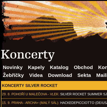
Koncerty
Novinky
Kapely
Katalog
Obchod
Kon
Žebříčky
Videa
Download
Sekta
Mail
KONCERTY SILVER ROCKET
29. 8.
POHOŘÍ U MALEČOVA - VLEK
:
SILVER ROCKET SUMMER S
15. 9.
PRAHA - ARCHA+ (MALÝ SÁL)
:
HACKEDEPICCIOTTO (DE/US