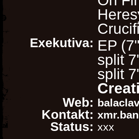
On Fir
Heresy
Crucif
Exekutiva:
EP (7"
split 
split 
Creati
Web:
balaclav
Kontakt:
xmr.ba
Status:
xxx