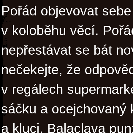
Pořád objevovat sebe
v koloběhu věcí. Pořá
nepřestávat se bát no
nečekejte, že odpověd
v regálech supermarke
sáčku a ocejchovaný 
a kluci, Balaclava pun