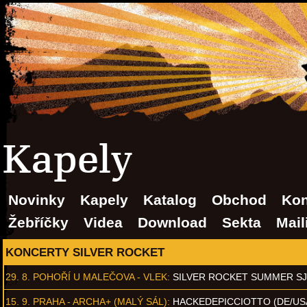
Kapely
Novinky
Kapely
Katalog
Obchod
Kon
Žebříčky
Videa
Download
Sekta
Mail
KONCERTY SILVER ROCKET
29. 8.
POHOŘÍ U MALEČOVA - VLEK
:
SILVER ROCKET SUMMER S
15. 9.
PRAHA - ARCHA+ (MALÝ SÁL)
:
HACKEDEPICCIOTTO (DE/US