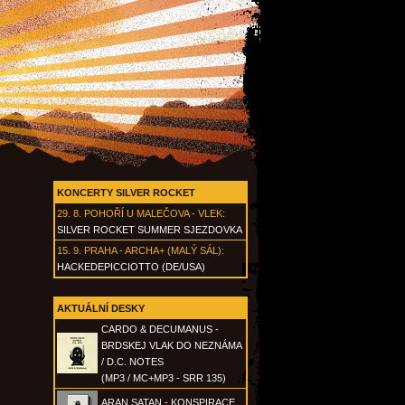
KONCERTY SILVER ROCKET
29. 8.
POHOŘÍ U MALEČOVA - VLEK
:
SILVER ROCKET SUMMER SJEZDOVKA
15. 9.
PRAHA - ARCHA+ (MALÝ SÁL)
:
HACKEDEPICCIOTTO (DE/USA)
AKTUÁLNÍ DESKY
CARDO & DECUMANUS -
BRDSKEJ VLAK DO NEZNÁMA
/ D.C. NOTES
(MP3 / MC+MP3 - SRR 135)
ARAN SATAN - KONSPIRACE