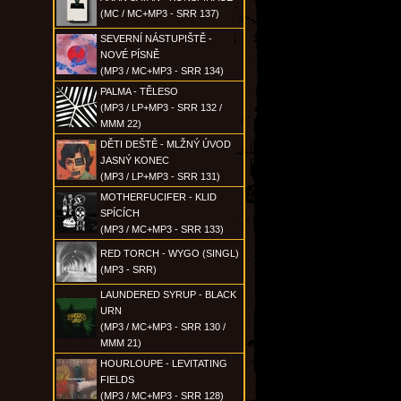
(MC / MC+MP3 - SRR 137)
SEVERNÍ NÁSTUPIŠTĚ -
NOVÉ PÍSNĚ
(MP3 / MC+MP3 - SRR 134)
PALMA - TĚLESO
(MP3 / LP+MP3 - SRR 132 /
MMM 22)
DĚTI DEŠTĚ - MLŽNÝ ÚVOD
JASNÝ KONEC
(MP3 / LP+MP3 - SRR 131)
MOTHERFUCIFER - KLID
SPÍCÍCH
(MP3 / MC+MP3 - SRR 133)
RED TORCH - WYGO (SINGL)
(MP3 - SRR)
LAUNDERED SYRUP - BLACK
URN
(MP3 / MC+MP3 - SRR 130 /
MMM 21)
HOURLOUPE - LEVITATING
FIELDS
(MP3 / MC+MP3 - SRR 128)