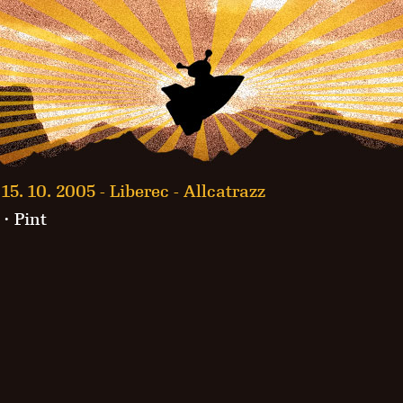
15. 10. 2005 -
Liberec - Allcatrazz
· Pint