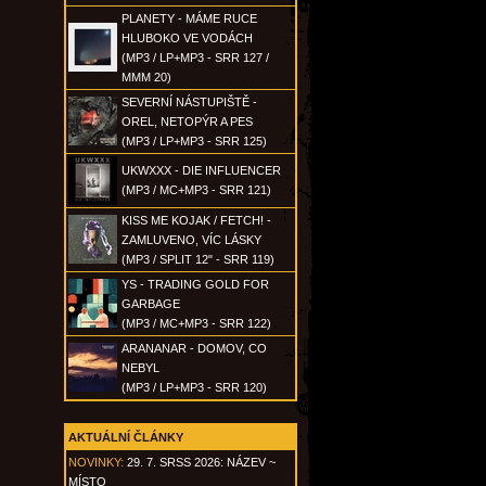
PLANETY - MÁME RUCE
HLUBOKO VE VODÁCH
(MP3 / LP+MP3 - SRR 127 /
MMM 20)
SEVERNÍ NÁSTUPIŠTĚ -
OREL, NETOPÝR A PES
(MP3 / LP+MP3 - SRR 125)
UKWXXX - DIE INFLUENCER
(MP3 / MC+MP3 - SRR 121)
KISS ME KOJAK / FETCH! -
ZAMLUVENO, VÍC LÁSKY
(MP3 / SPLIT 12" - SRR 119)
YS - TRADING GOLD FOR
GARBAGE
(MP3 / MC+MP3 - SRR 122)
ARANANAR - DOMOV, CO
NEBYL
(MP3 / LP+MP3 - SRR 120)
AKTUÁLNÍ ČLÁNKY
NOVINKY:
29. 7. SRSS 2026: NÁZEV ~
MÍSTO