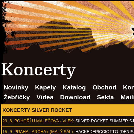
Koncerty
Novinky
Kapely
Katalog
Obchod
Kon
Žebříčky
Videa
Download
Sekta
Mail
KONCERTY SILVER ROCKET
29. 8.
POHOŘÍ U MALEČOVA - VLEK
:
SILVER ROCKET SUMMER S
15. 9.
PRAHA - ARCHA+ (MALÝ SÁL)
:
HACKEDEPICCIOTTO (DE/US