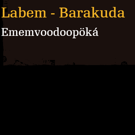
Labem - Barakuda
Ememvoodoopöká