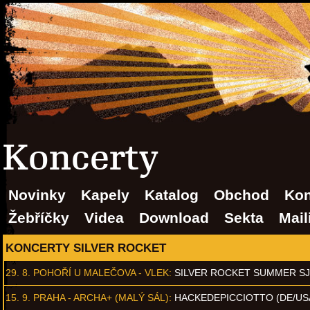
Koncerty
Novinky
Kapely
Katalog
Obchod
Kon
Žebříčky
Videa
Download
Sekta
Mail
KONCERTY SILVER ROCKET
29. 8.
POHOŘÍ U MALEČOVA - VLEK
:
SILVER ROCKET SUMMER S
15. 9.
PRAHA - ARCHA+ (MALÝ SÁL)
:
HACKEDEPICCIOTTO (DE/US